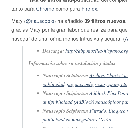
tanto para
Chrome
como para
Firefox
.
Maty (
@nauscopio
) ha añadido
39 filtros nuevos
.
gracias Maty por la gran labor que realiza para q
navegar de una forma menos intrusiva y segura. (
A
Descarga
:
http://abp.mozilla-hispano.org
Información sobre su instalación y dudas
Nauscopio Scipiorum
Archivo “hosts” n
publicidad, páginas peligrosas, spam, etc
Nauscopio Scipiorum
Adblock Plus Pop-u
antipublicidad (AdBlock) nauscópicos par
Nauscopio Scipiorum
Filtrado, Bloqueo 
publicidad en navegadores Gecko