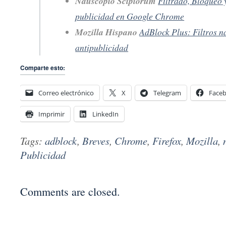
Nauscopio Scipiorum
Filtrado, Bloqueo 
publicidad en Google Chrome
Mozilla Hispano
AdBlock Plus: Filtros 
antipublicidad
Comparte esto:
Correo electrónico
X
Telegram
Face
Imprimir
LinkedIn
Tags:
adblock
,
Breves
,
Chrome
,
Firefox
,
Mozilla
,
Publicidad
Comments are closed.