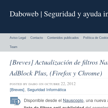
Daboweb | Seguridad y ayuda in
Aviso Legal
Contacto
Contenidos publicados
Política de Cooki
Team
[Breves] Actualización de filtros N
AdBlock Plus, (Firefox y Chrome)
posted by
dabo
on octubre 22, 2012
,
[Breves]
Seguridad Informática
Disponible desde el
Nauscopio
, una nueva 
lista de filtros anti-publicidad
del comple