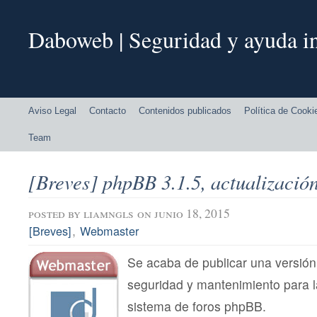
Daboweb | Seguridad y ayuda in
Aviso Legal
Contacto
Contenidos publicados
Política de Cooki
Team
[Breves] phpBB 3.1.5, actualizació
posted by
liamngls
on junio 18, 2015
,
[Breves]
Webmaster
Se acaba de publicar una versió
seguridad y mantenimiento para l
sistema de foros phpBB.