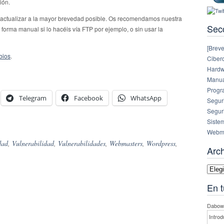
ión.
actualizar a la mayor brevedad posible. Os recomendamos nuestra
Sec
forma manual si lo hacéis vía FTP por ejemplo, o sin usar la
[Breve
bios
.
Ciberc
Hardw
Manual
Progr
Telegram
Facebook
WhatsApp
Segur
Segur
Siste
Webm
dad
,
Vulnerabilidad
,
Vulnerabilidades
,
Webmasters
,
Wordpress
,
Arc
Archi
En t
Dabowe
Introd