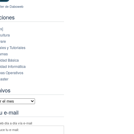
ciones
s]
ultura
are
es y Tutoriales
amas
idad Básica
idad Informática
mas Operativos
aster
hivos
vos
u e-mail
b día a día vía e-mail
uce tu e-mail: