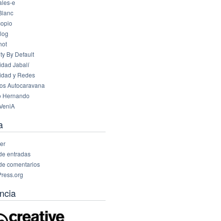
les-e
Blanc
opio
log
hot
ty By Default
idad Jabalí
idad y Redes
os Autocaravana
o Hernando
VeniA
a
er
de entradas
de comentarios
ress.org
ncia