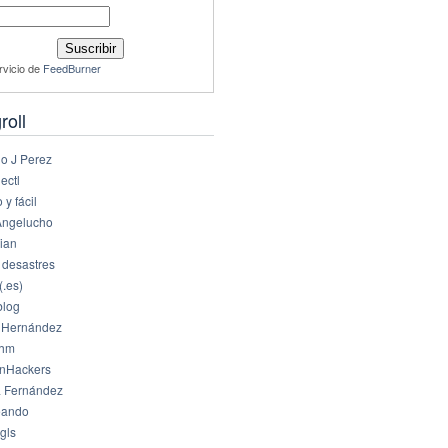
rvicio de
FeedBurner
roll
io J Perez
ectl
 y fácil
Angelucho
ian
 desastres
(.es)
log
 Hernández
dhm
nHackers
 Fernández
eando
gls