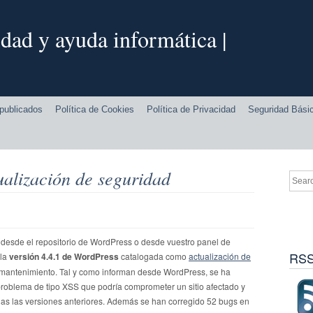
dad y ayuda informática |
publicados
Política de Cookies
Política de Privacidad
Seguridad Bási
ualización de seguridad
 desde el repositorio de WordPress o desde vuestro panel de
RSS
la
versión 4.4.1 de WordPress
catalogada como
actualización de
mantenimiento. Tal y como informan desde WordPress, se ha
roblema de tipo XSS que podría comprometer un sitio afectado y
das las versiones anteriores. Además se han corregido 52 bugs en