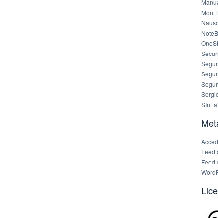
Manua
Mont 
Nausc
NoteB
OneS
Securi
Segur
Segur
Segur
Sergi
SInLa
Met
Acced
Feed 
Feed 
WordP
Lice