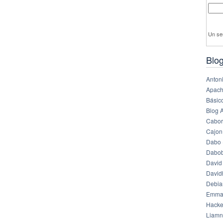
Un se
Blog
Anton
Apach
Básico
Blog 
Cabor
Cajon
Dabo 
Dabob
David
Davi
Debia
Emma
Hack
Liamn