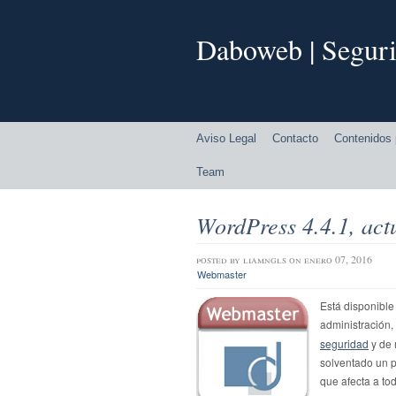
Daboweb | Seguri
Aviso Legal
Contacto
Contenidos 
Team
WordPress 4.4.1, act
posted by
liamngls
on enero 07, 2016
Webmaster
Está disponible
administración, 
seguridad
y de 
solventado un p
que afecta a to