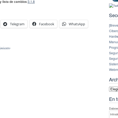
 y lista de cambios
:
3.1.8
Sec
Telegram
Facebook
WhatsApp
[Breve
Ciberc
Hardw
Manual
Progr
miento
Segur
Segur
Siste
Webm
Arc
Archi
En t
Dabowe
Introd