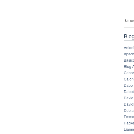
Un se
Blog
Anton
Apach
Básico
Blog 
Cabor
Cajon
Dabo 
Dabob
David
Davi
Debia
Emma
Hack
Liamn