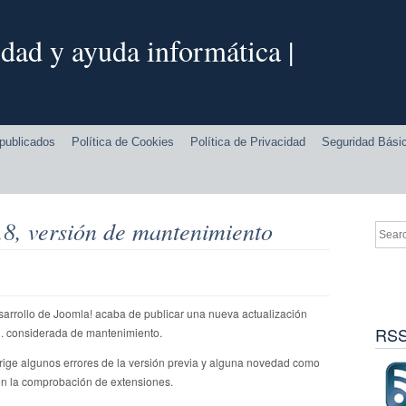
dad y ayuda informática |
publicados
Política de Cookies
Política de Privacidad
Seguridad Bási
.8, versión de mantenimiento
sarrollo de Joomla! acaba de publicar una nueva actualización
RSS
1. considerada de mantenimiento.
rrige algunos errores de la versión previa y alguna novedad como
 en la comprobación de extensiones.