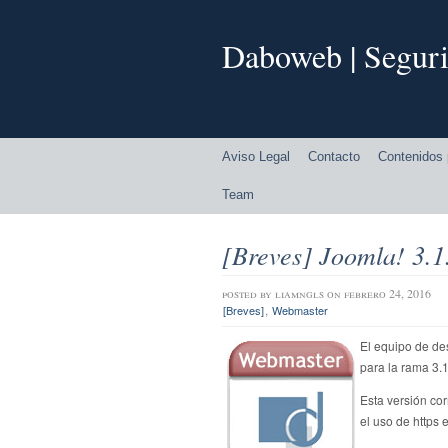
Daboweb | Seguri
Aviso Legal
Contacto
Contenidos 
Team
[Breves] Joomla! 3.1
posted by
liamngls
on febrero 24, 2016
,
[Breves]
Webmaster
El equipo de de
para la rama 3.
Esta versión co
el uso de https