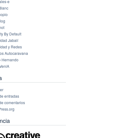
les-e
Blanc
opio
log
hot
ty By Default
idad Jabalí
idad y Redes
os Autocaravana
o Hernando
VeniA
a
er
de entradas
de comentarios
ress.org
ncia