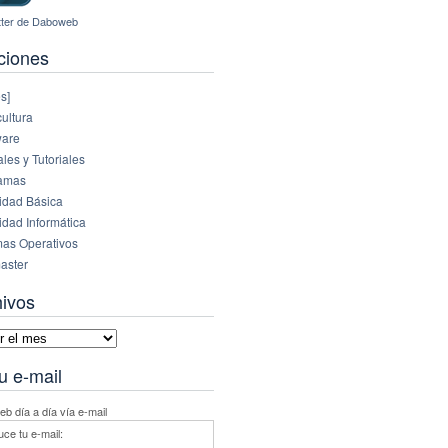
ciones
s]
ultura
are
es y Tutoriales
amas
idad Básica
idad Informática
mas Operativos
aster
hivos
vos
u e-mail
b día a día vía e-mail
uce tu e-mail: