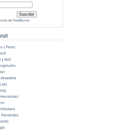
rvicio de
FeedBurner
roll
io J Perez
ectl
 y fácil
Angelucho
ian
 desastres
(.es)
log
 Hernández
dhm
nHackers
 Fernández
eando
gls