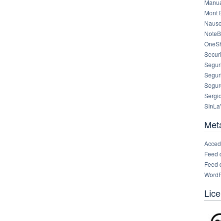
Manua
Mont 
Nausc
NoteB
OneS
Securi
Segur
Segur
Segur
Sergi
SInLa
Met
Acced
Feed 
Feed 
WordP
Lice