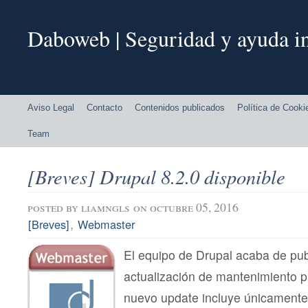
Daboweb | Seguridad y ayuda in
Aviso Legal
Contacto
Contenidos publicados
Política de Cooki
Team
[Breves] Drupal 8.2.0 disponible
posted by
liamngls
on octubre 05, 2016
,
[Breves]
Webmaster
El equipo de Drupal acaba de pu
actualización de mantenimiento p
nuevo update incluye únicamente 