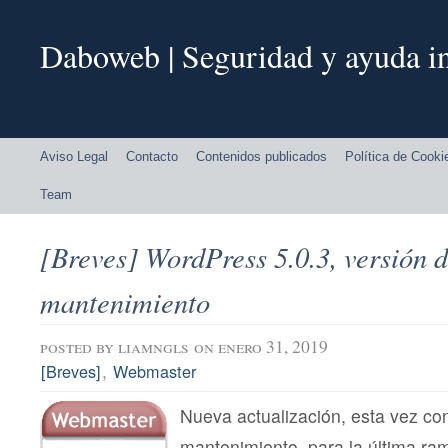
Daboweb | Seguridad y ayuda in
Aviso Legal
Contacto
Contenidos publicados
Política de Cooki
Team
[Breves] WordPress 5.0.3, versión 
mantenimiento
posted by
liamngls
on enero 31, 2019
,
[Breves]
Webmaster
Nueva actualización, esta vez co
mantenimiento, para la última r