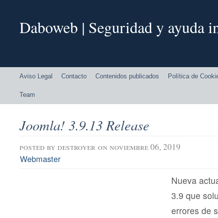
Daboweb | Seguridad y ayuda in
Aviso Legal
Contacto
Contenidos publicados
Política de Cooki
Team
Joomla! 3.9.13 Release
posted by
destroyer
on noviembre 06, 2019
Webmaster
Nueva actua
3.9 que sol
errores de 