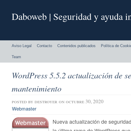
Daboweb | Seguridad y ayuda in
Aviso Legal
Contacto
Contenidos publicados
Política de Cooki
Team
WordPress 5.5.2 actualización de s
mantenimiento
posted by
destroyer
on octubre 30, 2020
Webmaster
Nueva actualización de segurida
la última rama de WordPress que c