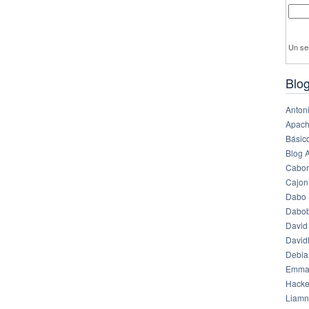
Un se
Blog
Anton
Apach
Básico
Blog 
Cabor
Cajon
Dabo 
Dabob
David
Davi
Debia
Emma
Hack
Liamn