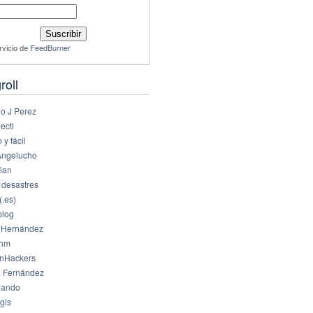
rvicio de
FeedBurner
roll
io J Perez
ectl
 y fácil
Angelucho
ian
 desastres
(.es)
log
 Hernández
dhm
nHackers
 Fernández
eando
gls