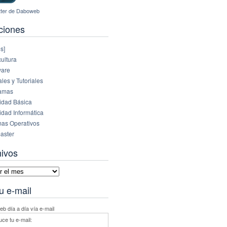
ciones
s]
ultura
are
es y Tutoriales
amas
idad Básica
idad Informática
mas Operativos
aster
hivos
vos
u e-mail
b día a día vía e-mail
uce tu e-mail: