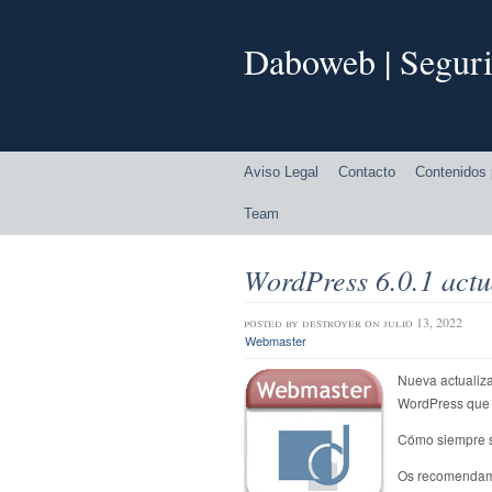
Daboweb | Seguri
Aviso Legal
Contacto
Contenidos 
Team
WordPress 6.0.1 actu
posted by
destroyer
on julio 13, 2022
Webmaster
Nueva actualiza
WordPress que c
Cómo siempre s
Os recomendam