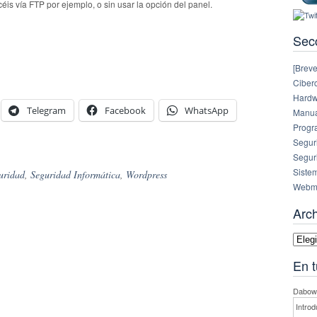
éis vía FTP por ejemplo, o sin usar la opción del panel.
Sec
[Breve
Ciberc
Hardw
Telegram
Facebook
WhatsApp
Manual
Progr
Segur
Segur
Siste
uridad
,
Seguridad Informática
,
Wordpress
Webm
Arc
Archi
En t
Dabowe
Introd