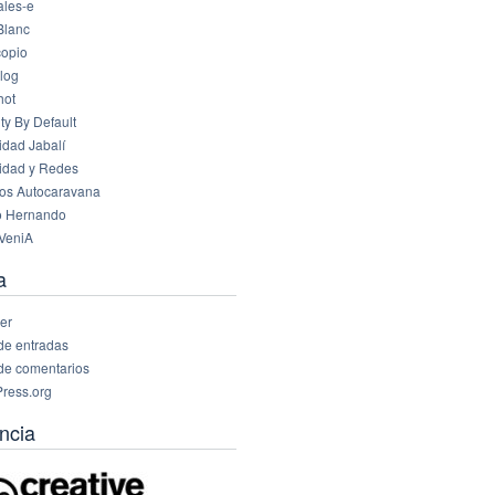
les-e
Blanc
opio
log
hot
ty By Default
idad Jabalí
idad y Redes
os Autocaravana
o Hernando
VeniA
a
er
de entradas
de comentarios
ress.org
ncia