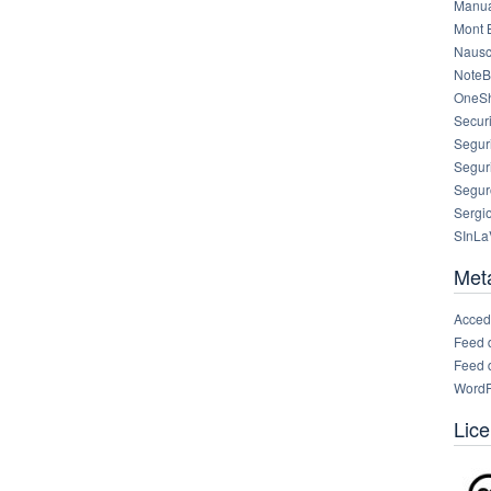
Manua
Mont 
Nausc
NoteB
OneS
Securi
Segur
Segur
Segur
Sergi
SInLa
Met
Acced
Feed 
Feed 
WordP
Lice