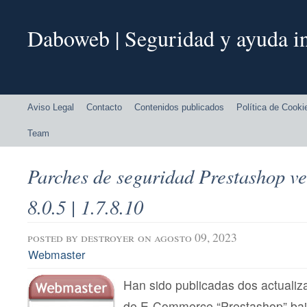
Daboweb | Seguridad y ayuda in
Aviso Legal
Contacto
Contenidos publicados
Política de Cooki
Team
Parches de seguridad Prestashop ver
8.0.5 | 1.7.8.10
posted by
destroyer
on agosto 09, 2023
Webmaster
Han sido publicadas dos actualiz
de E-Commerce “Prestashop” baj