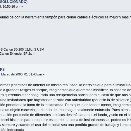
S (SOLUCIONADO)
, 10:50:16 pm »
demás de con la herramienta tampón para clonar cables eléctricos es mejor y más ráp
S Canon 70-200 f/2.8L IS USM
anon Extender EF 2x II
 PS
 Marzo de 2006, 01:31:43 pm »
ormas y caminos de obtener un mismo resultado, lo cierto es que para eliminar uno
uento a grandes rasgos el porque, imaginemos que queremos modificar un aspecto d
ero queremos tener asegurada una recuperación parcial para el caso de que nos pas
una instantanea que hayamos realizado con anterioridad (por esto lo de historico )
ión porterior a la toma de la instantanea. Para que lo entiendas menor, imaginemo
na o un objeto concreto, partiendo de una imagen totalmente enfocada. Pues bien l
inuación por medio de diferentes tecnicas desenfocariamos el fondo, y solo en el 
 pincel historico para recuperar esa parte. La toma de instantaneas las podemos ir
siempre y cuando el uso del historial sea una perdida grande de trabajo y tiempo, 
cación indeseada.