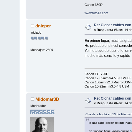
Canon 350D
www.foto13.com
Re: Clonar cables con
dnieper
«
Respuesta #3 en:
14 de
Iniciado
En primer lugar, muchas graci
He probado el pincel correct
Mensajes: 2309
Yo me acuerdo que lo leí en r
mucho más sencillo y rápido
Canon EOS 20D
Canon 17-85mm f/4-5.6 USM EF-
Canon 100mm f/2.8 Macro USM C
Canon 10-22mm f/3,5-4,5 USM
Re: Clonar cables con
Midomar3D
«
Respuesta #4 en:
14 de
Moderador
Cita de: chuchi en 13 de Marzo 
te has liado del pincel que habl
en "modo" tiene varias opcione