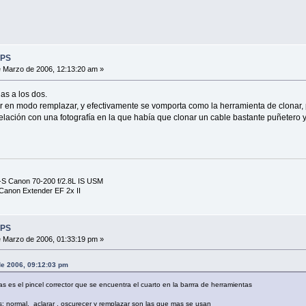
 PS
 Marzo de 2006, 12:13:20 am »
as a los dos.
or en modo remplazar, y efectivamente se vomporta como la herramienta de clonar, 
elación con una fotografía en la que había que clonar un cable bastante puñetero y
S Canon 70-200 f/2.8L IS USM
anon Extender EF 2x II
 PS
 Marzo de 2006, 01:33:19 pm »
de 2006, 09:12:03 pm
as es el pincel corrector que se encuentra el cuarto en la barrra de herramientas
s: normal, aclarar , oscurecer y remplazar son las que mas se usan