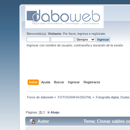
Bienvenido(a),
Visitante
. Por favor,
ingresa
o
regístrate
.
Ingresar con nombre de usuario, contraseña y duración de la sesión
Inicio
Ayuda
Buscar
Ingresar
Registrarse
Foros de daboweb
»
FOTOGRAFIA DIGITAL
»
Fotografia digital, Duda
Páginas: [
1
]
2
Ir Abajo
Autor
Tema: Clonar cables 