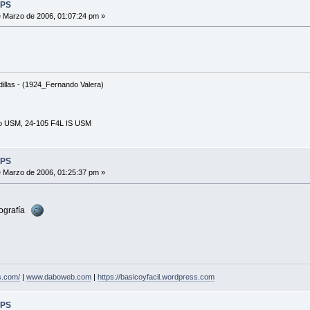
 PS
 Marzo de 2006, 01:07:24 pm »
odillas - (1924_Fernando Valera)
ro USM, 24-105 F4L IS USM
 PS
 Marzo de 2006, 01:25:37 pm »
tografía
s.com/
|
www.daboweb.com
|
https://basicoyfacil.wordpress.com
 PS