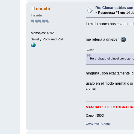
Re: Clonar cables con
chuchi
«
Respuesta #6 en:
14 de
Iniciado
tu mido nunca has estado lu
Mensajes: 4892
Salud y Rock and Roll
me referia a dnieper
Citar
He probado el pincel corrector
ninguna , son exactamente i
usalo en el modo normal o si 
clonar
MANUALES DE FOTOGRAFIA
Canon 350D
www.foto13.com