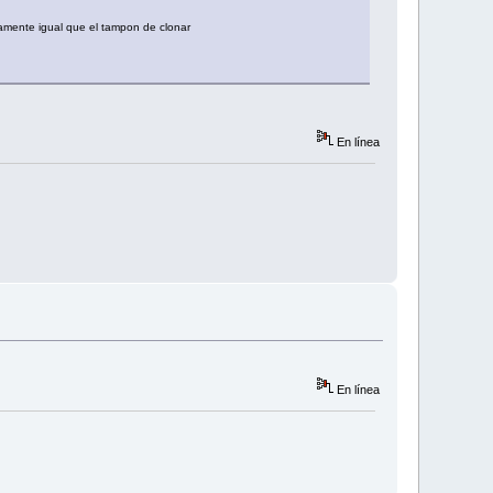
tamente igual que el tampon de clonar
En línea
En línea