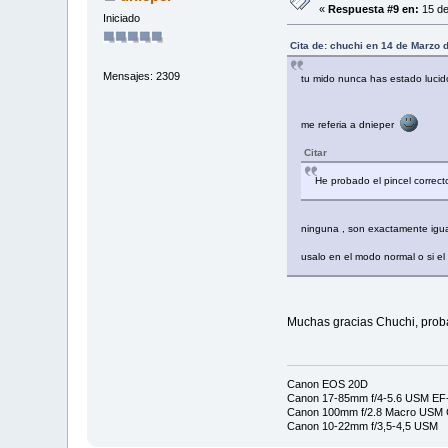
«
Respuesta #9 en:
15 de
Iniciado
Cita de: chuchi en 14 de Marzo 
Mensajes: 2309
tu mido nunca has estado luci
me referia a dnieper
Citar
He probado el pincel correc
ninguna , son exactamente igu
usalo en el modo normal o si el
Muchas gracias Chuchi, prob
Canon EOS 20D
Canon 17-85mm f/4-5.6 USM EF-
Canon 100mm f/2.8 Macro USM C
Canon 10-22mm f/3,5-4,5 USM