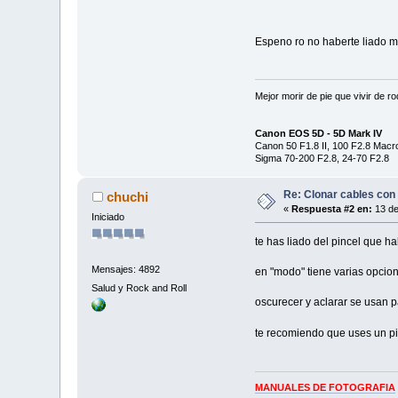
Espeno ro no haberte liado m
Mejor morir de pie que vivir de r
Canon EOS 5D - 5D Mark IV
Canon 50 F1.8 II, 100 F2.8 Mac
Sigma 70-200 F2.8, 24-70 F2.8
Re: Clonar cables con
chuchi
«
Respuesta #2 en:
13 de
Iniciado
te has liado del pincel que ha
Mensajes: 4892
en "modo" tiene varias opcio
Salud y Rock and Roll
oscurecer y aclarar se usan p
te recomiendo que uses un p
MANUALES DE FOTOGRAFIA