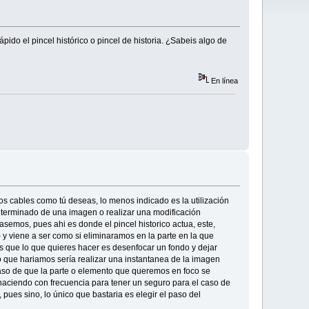
ido el pincel histórico o pincel de historia. ¿Sabeis algo de
En línea
s cables como tú deseas, lo menos indicado es la utilización
eterminado de una imagen o realizar una modificación
emos, pues ahi es donde el pincel historico actua, este,
 y viene a ser como si eliminaramos en la parte en la que
s que lo que quieres hacer es desenfocar un fondo y dejar
o que hariamos sería realizar una instantanea de la imagen
caso de que la parte o elemento que queremos en foco se
 haciendo con frecuencia para tener un seguro para el caso de
pues sino, lo único que bastaria es elegir el paso del