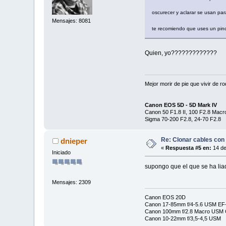
oscurecer y aclarar se usan par
Mensajes: 8081
te recomiendo que uses un pin
Quien, yo?????????????
Mejor morir de pie que vivir de r
Canon EOS 5D - 5D Mark IV
Canon 50 F1.8 II, 100 F2.8 Mac
Sigma 70-200 F2.8, 24-70 F2.8
Re: Clonar cables con
dnieper
«
Respuesta #5 en:
14 de
Iniciado
supongo que el que se ha liad
Mensajes: 2309
Canon EOS 20D
Canon 17-85mm f/4-5.6 USM EF-
Canon 100mm f/2.8 Macro USM C
Canon 10-22mm f/3,5-4,5 USM