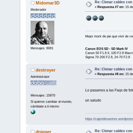
Re: Clonar cables con
Midomar3D
«
Respuesta #7 en:
15 de
Moderador
Mejor morir de pie que vivir de r
Mensajes: 8081
Canon EOS 5D - 5D Mark IV
Canon 50 F1.8 II, 100 F2.8 Mac
Sigma 70-200 F2.8, 24-70 F2.8
Re: Clonar cables con
destroyer
«
Respuesta #8 en:
15 de
Administrator
Lo pasamos a las Faqs de fo
Mensajes: 15870
un saludo
Si quieres cambiar al mundo,
cámbiate a ti mismo
https://cajondesastres.wordpres
Re: Clonar cables con
dnieper