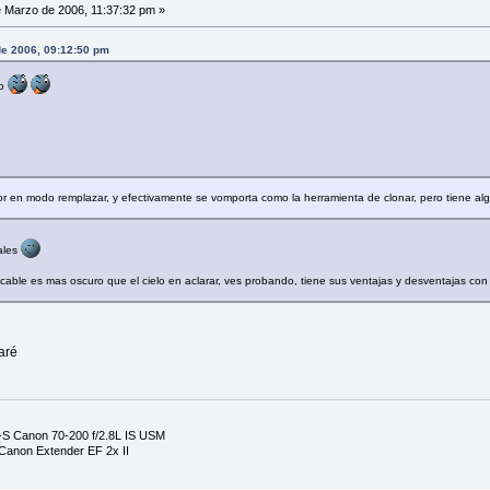
 Marzo de 2006, 11:37:32 pm »
de 2006, 09:12:50 pm
do
tor en modo remplazar, y efectivamente se vomporta como la herramienta de clonar, pero tiene al
ales
 cable es mas oscuro que el cielo en aclarar, ves probando, tiene sus ventajas y desventajas co
aré
S Canon 70-200 f/2.8L IS USM
anon Extender EF 2x II