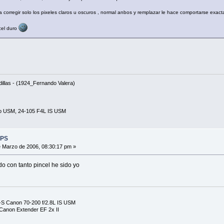
a corregir solo los pixeles claros u oscuros , normal anbos y remplazar le hace comportarse exac
cel duro
odillas - (1924_Fernando Valera)
ro USM, 24-105 F4L IS USM
 PS
 Marzo de 2006, 08:30:17 pm »
o con tanto pincel he sido yo
S Canon 70-200 f/2.8L IS USM
anon Extender EF 2x II