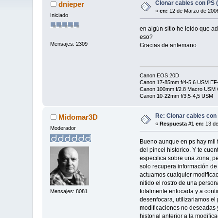
Clonar cables con P
dnieper
«
en:
12 de Marzo de 2006
Iniciado
en algún sitio he leído que a
eso?
Mensajes: 2309
Gracias de antemano
Canon EOS 20D
Canon 17-85mm f/4-5.6 USM EF-
Canon 100mm f/2.8 Macro USM C
Canon 10-22mm f/3,5-4,5 USM
Re: Clonar cables con
Midomar3D
«
Respuesta #1 en:
13 de
Moderador
Bueno aunque en ps hay mil f
del pincel historico. Y te c
especifica sobre una zona, p
solo recupera información de 
actuamos cualquier modificac
nitido el rostro de una perso
totalmente enfocada y a cont
Mensajes: 8081
desenfocara, utilizariamos el
modificaciones no deseadas y 
historial anterior a la modifi