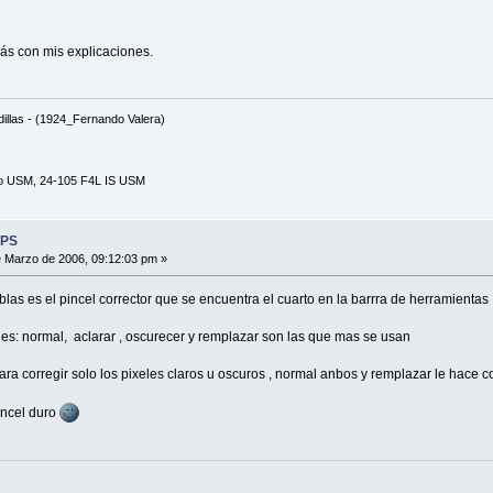
ás con mis explicaciones.
odillas - (1924_Fernando Valera)
ro USM, 24-105 F4L IS USM
 PS
 Marzo de 2006, 09:12:03 pm »
blas es el pincel corrector que se encuentra el cuarto en la barrra de herramientas
nes: normal, aclarar , oscurecer y remplazar son las que mas se usan
ara corregir solo los pixeles claros u oscuros , normal anbos y remplazar le hace
incel duro