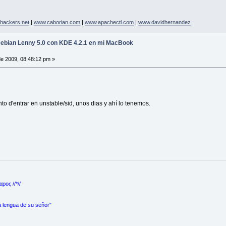
hackers.net
|
www.caborian.com
|
www.apachectl.com
|
www.davidhernandez
Debian Lenny 5.0 con KDE 4.2.1 en mi MacBook
de 2009, 08:48:12 pm »
nto d'entrar en unstable/sid, unos dias y ahí lo tenemos.
ρος //*//
a lengua de su señor"