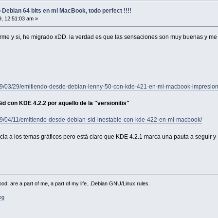
 Debian 64 bits en mi MacBook, todo perfect !!!!
, 12:51:03 am »
arme y si, he migrado xDD. la verdad es que las sensaciones son muy buenas y me
9/03/29/emitiendo-desde-debian-lenny-50-con-kde-421-en-mi-macbook-impresion
d con KDE 4.2.2 por aquello de la "versionitis"
9/04/11/emitiendo-desde-debian-sid-inestable-con-kde-422-en-mi-macbook/
ia a los temas gráficos pero está claro que KDE 4.2.1 marca una pauta a seguir 
od, are a part of me, a part of my life...Debian GNU/Linux rules.
og