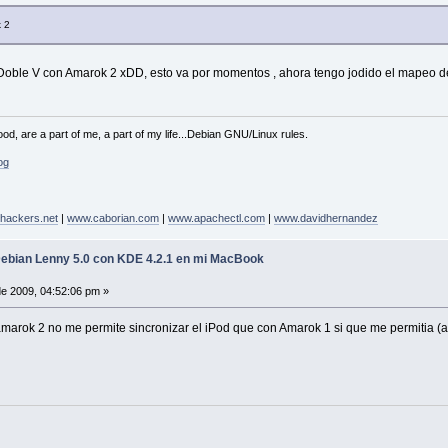
k 2
oble V con Amarok 2 xDD, esto va por momentos , ahora tengo jodido el mapeo de
od, are a part of me, a part of my life...Debian GNU/Linux rules.
og
hackers.net
|
www.caborian.com
|
www.apachectl.com
|
www.davidhernandez
Debian Lenny 5.0 con KDE 4.2.1 en mi MacBook
de 2009, 04:52:06 pm »
marok 2 no me permite sincronizar el iPod que con Amarok 1 si que me permitia 