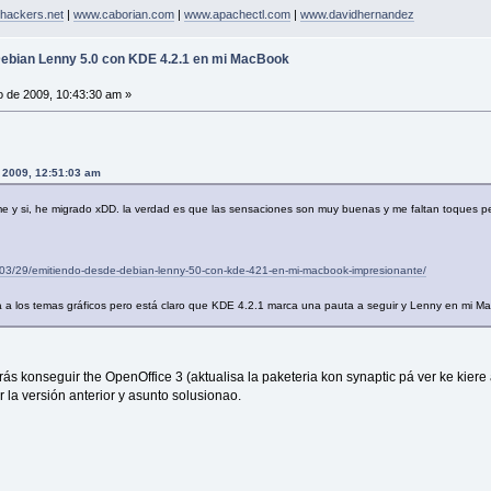
hackers.net
|
www.caborian.com
|
www.apachectl.com
|
www.davidhernandez
Debian Lenny 5.0 con KDE 4.2.1 en mi MacBook
 de 2009, 10:43:30 am »
e 2009, 12:51:03 am
me y si, he migrado xDD. la verdad es que las sensaciones son muy buenas y me faltan toques 
03/29/emitiendo-desde-debian-lenny-50-con-kde-421-en-mi-macbook-impresionante/
 a los temas gráficos pero está claro que KDE 4.2.1 marca una pauta a seguir y Lenny en mi M
rás konseguir the OpenOffice 3 (aktualisa la paketeria kon synaptic pá ver ke kier
ar la versión anterior y asunto solusionao.