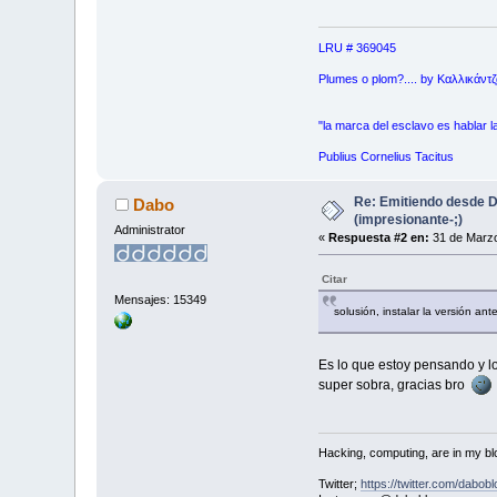
LRU # 369045
Plumes o plom?.... by Καλλικάντζα
"la marca del esclavo es hablar l
Publius Cornelius Tacitus
Re: Emitiendo desde 
Dabo
(impresionante-;)
Administrator
«
Respuesta #2 en:
31 de Marzo
Citar
Mensajes: 15349
solusión, instalar la versión ant
Es lo que estoy pensando y l
super sobra, gracias bro
Hacking, computing, are in my blo
Twitter;
https://twitter.com/dabobl