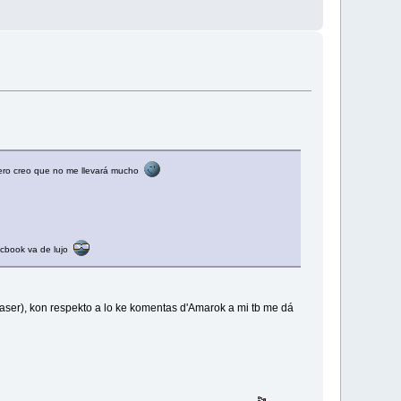
pero creo que no me llevará mucho
acbook va de lujo
e aser), kon respekto a lo ke komentas d'Amarok a mi tb me dá