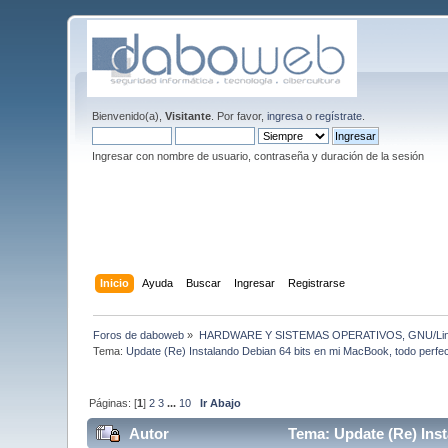
Bienvenido(a),
Visitante
. Por favor,
ingresa
o
regístrate
.
Ingresar con nombre de usuario, contraseña y duración de la sesión
Inicio
Ayuda
Buscar
Ingresar
Registrarse
Foros de daboweb
»
HARDWARE Y SISTEMAS OPERATIVOS, GNU/Linu
Tema:
Update (Re) Instalando Debian 64 bits en mi MacBook, todo perfect
Páginas: [
1
]
2
3
...
10
Ir Abajo
Autor
Tema: Update (Re) Inst