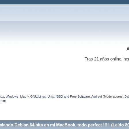
A
Tras 21 años online, he
x, Windows, Mac
»
GNU/Linux, Unix, *BSD and Free Software, Android
(Moderadores:
Da
 !!!!
alando Debian 64 bits en mi MacBook, todo perfect !!!! (Leído 8