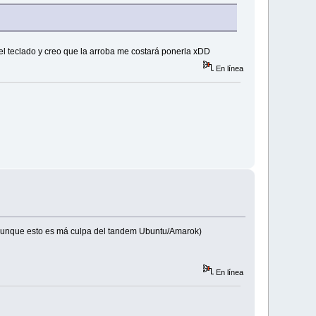
l teclado y creo que la arroba me costará ponerla xDD
En línea
(aunque esto es má culpa del tandem Ubuntu/Amarok)
En línea