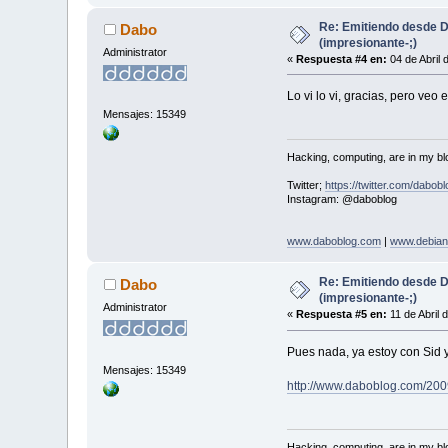
Re: Emitiendo desde 
Dabo
(impresionante-;)
Administrator
«
Respuesta #4 en:
04 de Abril 
Lo vi lo vi, gracias, pero ve
Mensajes: 15349
Hacking, computing, are in my blo
Twitter;
https://twitter.com/dabobl
Instagram: @daboblog
www.daboblog.com
|
www.debian
Re: Emitiendo desde 
Dabo
(impresionante-;)
Administrator
«
Respuesta #5 en:
11 de Abril 
Pues nada, ya estoy con Sid 
Mensajes: 15349
http://www.daboblog.com/200
Hacking, computing, are in my blo