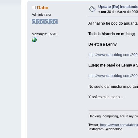
Update (Re) Instalando
Dabo
«
en:
30 de Marzo de 2009
Administrator
Al final no he podido aguant
Toda la historia en mi blog;
Mensajes: 15349
De etch a Lenny
http://www.daboblog.com/200
Luego me pasé de Lenny a Si
http://www.daboblog.com/200
No suelo dar mucha importanc
Y así es mi historia....
Hacking, computing, are in my blo
Twitter;
https://twitter.com/dabobl
Instagram: @daboblog