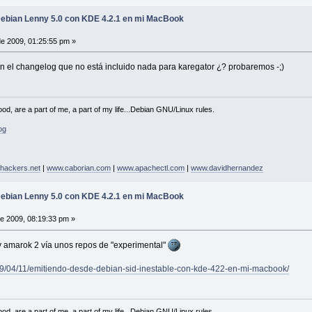
Debian Lenny 5.0 con KDE 4.2.1 en mi MacBook
de 2009, 01:25:55 pm »
o en el changelog que no está incluido nada para karegator ¿? probaremos -;)
od, are a part of me, a part of my life...Debian GNU/Linux rules.
og
hackers.net
|
www.caborian.com
|
www.apachectl.com
|
www.davidhernandez
Debian Lenny 5.0 con KDE 4.2.1 en mi MacBook
de 2009, 08:19:33 pm »
y amarok 2 vía unos repos de "experimental"
9/04/11/emitiendo-desde-debian-sid-inestable-con-kde-422-en-mi-macbook/
od, are a part of me, a part of my life...Debian GNU/Linux rules.