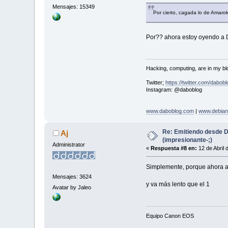
Mensajes: 15349
Por cierto, cagada lo de Amaro
Por?? ahora estoy oyendo a D
Hacking, computing, are in my blo
Twitter;
https://twitter.com/dabobl
Instagram: @daboblog
www.daboblog.com
|
www.debian
Re: Emitiendo desde 
Aj
(impresionante-;)
Administrator
«
Respuesta #8 en:
12 de Abril 
Simplemente, porque ahora a
Mensajes: 3624
y va más lento que el 1
Avatar by Jaleo
Equipo Canon EOS