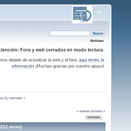
Noticias:
tención: Foro y web cerrados en modo lectura.
mos dejado de actualizar la web y el foro,
aquí tenéis la
información
¡Muchas gracias por vuestro apoyo!
bo
,
Aj
,
Liamngls
) »
« anterior
próximo »
IMPRIMIR
0212 veces)