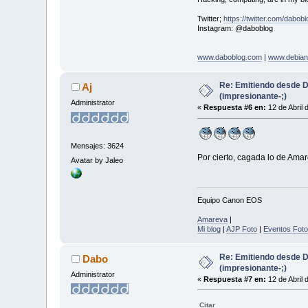
Twitter;
https://twitter.com/dabobl
Instagram: @daboblog
www.daboblog.com
|
www.debian
Re: Emitiendo desde 
Aj
(impresionante-;)
Administrator
«
Respuesta #6 en:
12 de Abril 
Mensajes: 3624
Por cierto, cagada lo de Ama
Avatar by Jaleo
Equipo Canon EOS
Amareva
|
Mi blog
|
AJP Foto
|
Eventos Foto
Re: Emitiendo desde 
Dabo
(impresionante-;)
Administrator
«
Respuesta #7 en:
12 de Abril 
Citar