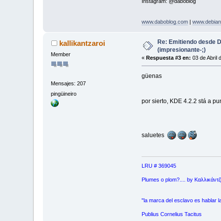
Instagram: @daboblog
www.daboblog.com
|
www.debian
Re: Emitiendo desde 
kallikantzaroi
(impresionante-;)
Member
«
Respuesta #3 en:
03 de Abril 
güenas
Mensajes: 207
pingüineiro
por sierto, KDE 4.2.2 stá a pu
saluetes
LRU # 369045
Plumes o plom?.... by Καλλικάντζα
"la marca del esclavo es hablar l
Publius Cornelius Tacitus