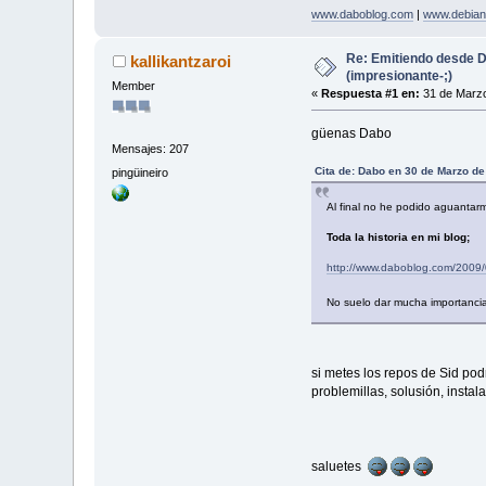
www.daboblog.com
|
www.debian
Re: Emitiendo desde 
kallikantzaroi
(impresionante-;)
Member
«
Respuesta #1 en:
31 de Marzo
güenas Dabo
Mensajes: 207
Cita de: Dabo en 30 de Marzo d
pingüineiro
Al final no he podido aguantar
Toda la historia en mi blog;
http://www.daboblog.com/2009/
No suelo dar mucha importancia
si metes los repos de Sid pod
problemillas, solusión, instal
saluetes