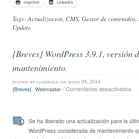
Imprimir
LinkedIn
Tags:
Actualizacion
,
CMS
,
Gestor de contenidos
,
Update
[Breves] WordPress 3.9.1, versión 
mantenimiento.
posted by
liamngls
on mayo 08, 2014
en
,
/
Comentarios desactivados
[Breves]
Webmaster
[Bre
Wor
3.9.
vers
de
mant
Se ha liberado una actualización para la últ
WordPress considerada de mantenimiento qu