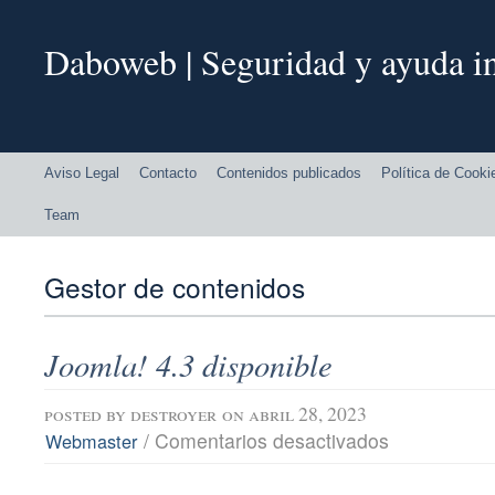
Daboweb | Seguridad y ayuda in
Aviso Legal
Contacto
Contenidos publicados
Política de Cooki
Team
Gestor de contenidos
Joomla! 4.3 disponible
posted by
destroyer
on abril 28, 2023
en
/
Comentarios desactivados
Webmaster
Joomla!
4.3
disponible