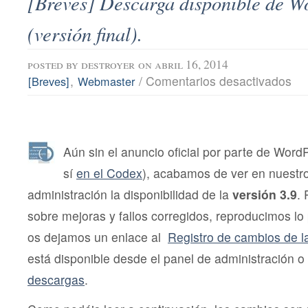
[Breves] Descarga disponible de W
(versión final).
posted by
destroyer
on abril 16, 2014
en
,
/
Comentarios desactivados
[Breves]
Webmaster
[Bre
Des
disp
de
Wor
3.9
Aún sin el anuncio oficial por parte de Word
(ver
sí
en el Codex
), acabamos de ver en nuestr
final
administración la disponibilidad de la
versión 3.9
.
sobre mejoras y fallos corregidos, reproducimos lo
os dejamos un enlace al
Registro de cambios de l
está disponible desde el panel de administración 
descargas
.