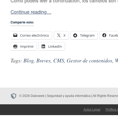
Como podéis leer a continuación, los cambios son 
Continue reading…
Comparte esto:
Correo electrónico
X
Telegram
Face
Imprimir
LinkedIn
Tags:
Blog
,
Breves
,
CMS
,
Gestor de contenidos
,
W
© 2026 Daboweb | Seguridad y ayuda informática | All Rights Reserv
Aviso Legal
Política