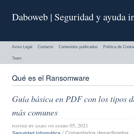
Daboweb | Seguridad y ayuda in
Aviso Legal
Contacto
Contenidos publicados
Política de Cooki
Team
Qué es el Ransomware
Guía básica en PDF con los tipos 
más comunes
posted by
dabo
on enero 05, 2021
en
/
Comentarios desactivados
Seguridad Informática