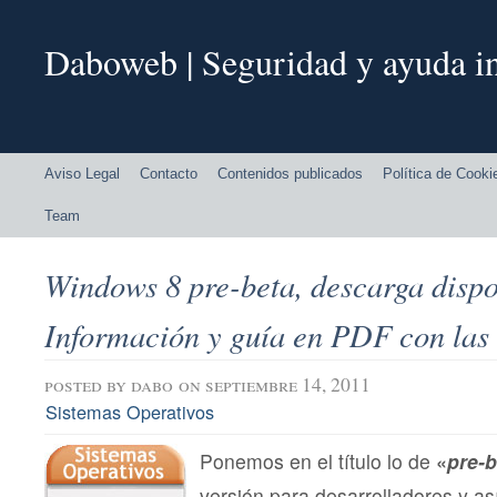
Daboweb | Seguridad y ayuda in
Aviso Legal
Contacto
Contenidos publicados
Política de Cooki
Team
Windows 8 pre-beta, descarga dispo
Información y guía en PDF con las
posted by
dabo
on septiembre 14, 2011
Sistemas Operativos
Ponemos en el título lo de
«
pre-b
versión para desarrolladores y as