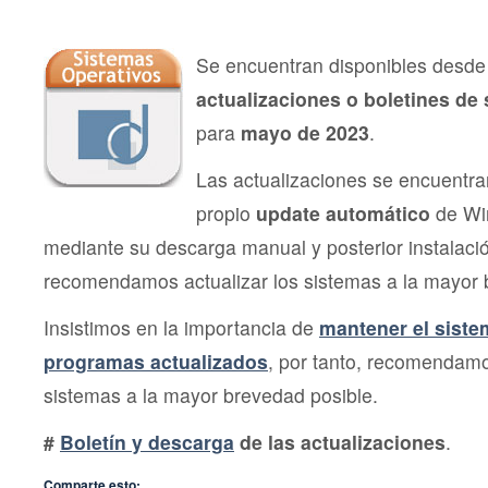
Segu
Micro
may
202
Se encuentran disponibles desde 
actualizaciones o boletines de
para
mayo de 2023
.
Las actualizaciones se encuentra
propio
update automático
de Wi
mediante su descarga manual y posterior instalac
recomendamos actualizar los sistemas a la mayor 
Insistimos en la importancia de
mantener el siste
programas actualizados
, por tanto, recomendamo
sistemas a la mayor brevedad posible.
#
Boletín y descarga
de las actualizaciones
.
Comparte esto: