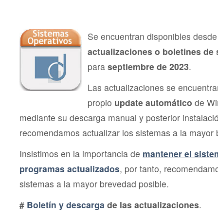
de
Segu
Micro
sept
202
Se encuentran disponibles desde 
actualizaciones o boletines de
para
septiembre de 2023
.
Las actualizaciones se encuentra
propio
update automático
de Wi
mediante su descarga manual y posterior instalac
recomendamos actualizar los sistemas a la mayor 
Insistimos en la importancia de
mantener el siste
programas actualizados
, por tanto, recomendamo
sistemas a la mayor brevedad posible.
#
Boletín y descarga
de las actualizaciones
.