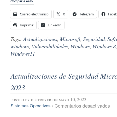
Comparte esto:
Correo electrónico
X
Telegram
Face
Imprimir
LinkedIn
Tags:
Actualizaciones
,
Microsoft
,
Seguridad
,
Soft
windows
,
Vulnerabilidades
,
Windows
,
Windows 8
Windows11
Actualizaciones de Seguridad Micr
2023
posted by
destroyer
on mayo 10, 2023
en
/
Comentarios desactivados
Sistemas Operativos
Actu
de