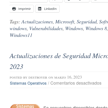
Imprimir
LinkedIn
Tags:
Actualizaciones
,
Microsoft
,
Seguridad
,
Soft
windows
,
Vulnerabilidades
,
Windows
,
Windows 8
Windows11
Actualizaciones de Seguridad Micro
2023
posted by
destroyer
on marzo 16, 2023
en
/
Comentarios desactivados
Sistemas Operativos
Actu
de
Segu
Micro
marz
202
Se encuentran disponibles desde 