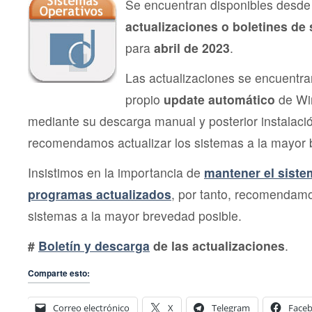
202
Se encuentran disponibles desde 
actualizaciones o boletines de
para
abril de 2023
.
Las actualizaciones se encuentra
propio
update automático
de Wi
mediante su descarga manual y posterior instalac
recomendamos actualizar los sistemas a la mayor 
Insistimos en la importancia de
mantener el siste
programas actualizados
, por tanto, recomendamo
sistemas a la mayor brevedad posible.
#
Boletín y descarga
de las actualizaciones
.
Comparte esto:
Correo electrónico
X
Telegram
Face