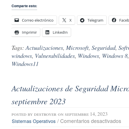
Comparte esto:
Correo electrónico
X
Telegram
Face
Imprimir
LinkedIn
Tags:
Actualizaciones
,
Microsoft
,
Seguridad
,
Soft
windows
,
Vulnerabilidades
,
Windows
,
Windows 8
Windows11
Actualizaciones de Seguridad Micro
septiembre 2023
posted by
destroyer
on septiembre 14, 2023
en
/
Comentarios desactivados
Sistemas Operativos
Actu