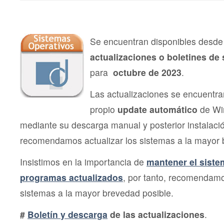
de
Segu
Micro
octu
202
Se encuentran disponibles desde 
actualizaciones o boletines de
para
octubre de 2023
.
Las actualizaciones se encuentra
propio
update automático
de Wi
mediante su descarga manual y posterior instalac
recomendamos actualizar los sistemas a la mayor 
Insistimos en la importancia de
mantener el siste
programas actualizados
, por tanto, recomendamo
sistemas a la mayor brevedad posible.
#
Boletín y descarga
de las actualizaciones
.