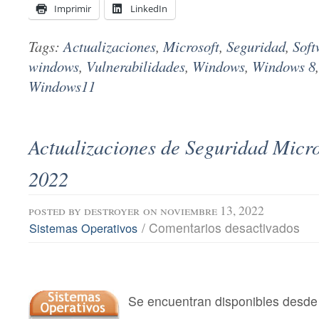
Imprimir
LinkedIn
Tags:
Actualizaciones
,
Microsoft
,
Seguridad
,
Soft
windows
,
Vulnerabilidades
,
Windows
,
Windows 8
Windows11
Actualizaciones de Seguridad Micro
2022
posted by
destroyer
on noviembre 13, 2022
en
/
Comentarios desactivados
Sistemas Operativos
Actu
de
Segu
Micro
novi
202
Se encuentran disponibles desde 