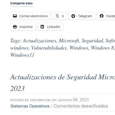
Comparte esto:
Correo electrónico
X
Telegram
Face
Imprimir
LinkedIn
Tags:
Actualizaciones
,
Microsoft
,
Seguridad
,
Soft
windows
,
Vulnerabilidades
,
Windows
,
Windows 8
Windows11
Actualizaciones de Seguridad Micro
2023
posted by
destroyer
on agosto 08, 2023
en
/
Comentarios desactivados
Sistemas Operativos
Actu
de