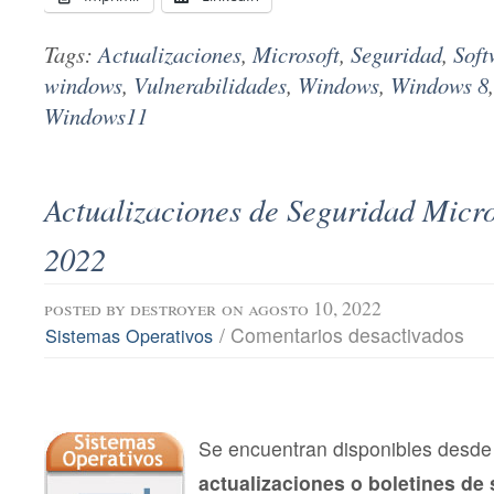
Tags:
Actualizaciones
,
Microsoft
,
Seguridad
,
Soft
windows
,
Vulnerabilidades
,
Windows
,
Windows 8
Windows11
Actualizaciones de Seguridad Micro
2022
posted by
destroyer
on agosto 10, 2022
en
/
Comentarios desactivados
Sistemas Operativos
Actu
de
Segu
Micro
agos
202
Se encuentran disponibles desde 
actualizaciones o boletines de