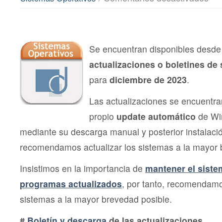
Actu
de
Segu
Micro
dici
202
Se encuentran disponibles desde 
actualizaciones o boletines de
para
diciembre de 2023
.
Las actualizaciones se encuentra
propio
update automático
de Wi
mediante su descarga manual y posterior instalac
recomendamos actualizar los sistemas a la mayor 
Insistimos en la importancia de
mantener el siste
programas actualizados
, por tanto, recomendamo
sistemas a la mayor brevedad posible.
#
Boletín y descarga
de las actualizaciones
.