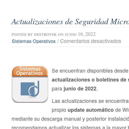
Actualizaciones de Seguridad Micro
posted by
destroyer
on junio 16, 2022
en
/
Comentarios desactivados
Sistemas Operativos
Actu
de
Segu
Micro
junio
202
Se encuentran disponibles desde 
actualizaciones o boletines de
para
junio de 2022
.
Las actualizaciones se encuentra
propio
update automático
de Wi
mediante su descarga manual y posterior instalac
recomendamos actualizar los sistemas a la mayor 