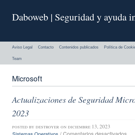
Daboweb | Seguridad y ayuda in
Aviso Legal
Contacto
Contenidos publicados
Política de Cooki
Team
Microsoft
Actualizaciones de Seguridad Micro
2023
posted by
destroyer
on diciembre 13, 2023
en
/
Comentarios desactivados
Sistemas Operativos