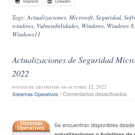
Imprimir
LinkedIn
Tags:
Actualizaciones
,
Microsoft
,
Seguridad
,
Soft
windows
,
Vulnerabilidades
,
Windows
,
Windows 8
Windows11
Actualizaciones de Seguridad Micro
2022
posted by
destroyer
on octubre 12, 2022
en
/
Comentarios desactivados
Sistemas Operativos
Actu
de
Segu
Micro
octu
202
Se encuentran disponibles desde 
actualizaciones o boletines de