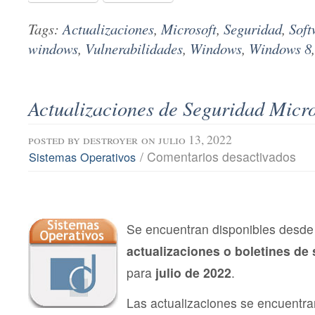
Tags:
Actualizaciones
,
Microsoft
,
Seguridad
,
Soft
windows
,
Vulnerabilidades
,
Windows
,
Windows 8
Actualizaciones de Seguridad Micro
posted by
destroyer
on julio 13, 2022
en
/
Comentarios desactivados
Sistemas Operativos
Actu
de
Segu
Micro
julio
202
Se encuentran disponibles desde 
actualizaciones o boletines de
para
julio de 2022
.
Las actualizaciones se encuentra