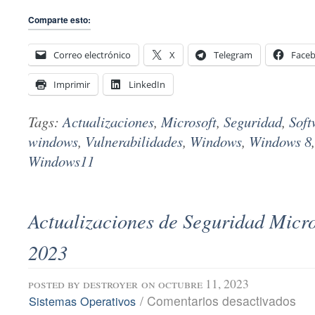
Comparte esto:
Correo electrónico
X
Telegram
Face
Imprimir
LinkedIn
Tags:
Actualizaciones
,
Microsoft
,
Seguridad
,
Soft
windows
,
Vulnerabilidades
,
Windows
,
Windows 8
Windows11
Actualizaciones de Seguridad Micro
2023
posted by
destroyer
on octubre 11, 2023
en
/
Comentarios desactivados
Sistemas Operativos
Actu