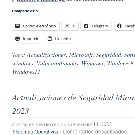
Comparte esto:
Correo electrónico
X
Telegram
Face
Imprimir
LinkedIn
Tags:
Actualizaciones
,
Microsoft
,
Seguridad
,
Soft
windows
,
Vulnerabilidades
,
Windows
,
Windows 8
Windows11
Actualizaciones de Seguridad Micro
2023
posted by
destroyer
on noviembre 14, 2023
en
/
Comentarios desactivados
Sistemas Operativos
Actu