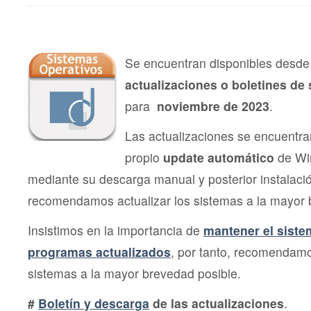
de
Segu
Micro
novi
202
Se encuentran disponibles desde 
actualizaciones o boletines de
para
noviembre de 2023
.
Las actualizaciones se encuentra
propio
update automático
de Wi
mediante su descarga manual y posterior instalac
recomendamos actualizar los sistemas a la mayor 
Insistimos en la importancia de
mantener el siste
programas actualizados
, por tanto, recomendamo
sistemas a la mayor brevedad posible.
#
Boletín y descarga
de las actualizaciones
.