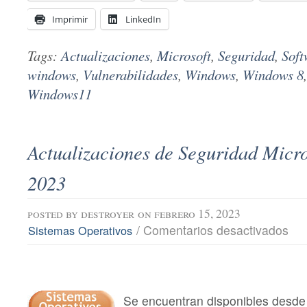
Imprimir
LinkedIn
Tags:
Actualizaciones
,
Microsoft
,
Seguridad
,
Soft
windows
,
Vulnerabilidades
,
Windows
,
Windows 8
Windows11
Actualizaciones de Seguridad Micro
2023
posted by
destroyer
on febrero 15, 2023
en
/
Comentarios desactivados
Sistemas Operativos
Actu
de
Segu
Micro
febr
202
Se encuentran disponibles desde 