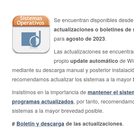
Segu
Micro
agos
202
Se encuentran disponibles desde 
actualizaciones o boletines de
para
agosto de 2023
.
Las actualizaciones se encuentra
propio
update automático
de Wi
mediante su descarga manual y posterior instalac
recomendamos actualizar los sistemas a la mayor 
Insistimos en la importancia de
mantener el siste
programas actualizados
, por tanto, recomendamo
sistemas a la mayor brevedad posible.
#
Boletín y descarga
de las actualizaciones
.