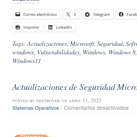
Correo electrónico
X
Telegram
Face
Imprimir
LinkedIn
Tags:
Actualizaciones
,
Microsoft
,
Seguridad
,
Soft
windows
,
Vulnerabilidades
,
Windows
,
Windows 8
Windows11
Actualizaciones de Seguridad Micro
posted by
destroyer
on abril 11, 2023
en
/
Comentarios desactivados
Sistemas Operativos
Actu
de
Segu
Micro
abril