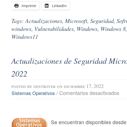
Imprimir
LinkedIn
Tags:
Actualizaciones
,
Microsoft
,
Seguridad
,
Soft
windows
,
Vulnerabilidades
,
Windows
,
Windows 8
Windows11
Actualizaciones de Seguridad Micro
2022
posted by
destroyer
on diciembre 17, 2022
en
/
Comentarios desactivados
Sistemas Operativos
Actu
de
Segu
Micro
dici
202
Se encuentran disponibles desde 