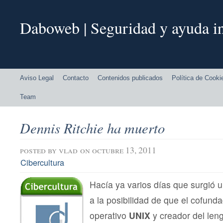
Daboweb | Seguridad y ayuda in
Aviso Legal
Contacto
Contenidos publicados
Política de Cooki
Team
Dennis Ritchie ha muerto
posted by
vlad
on octubre 13, 2011
Cibercultura
Hacía ya varios días que surgió
a la posibilidad de que el cofund
operativo
UNIX
y creador del len