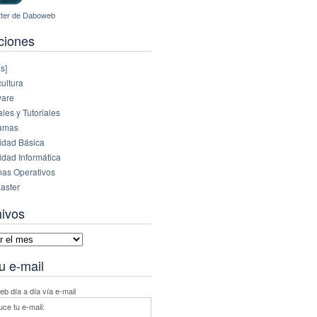
ciones
s]
ultura
are
es y Tutoriales
amas
idad Básica
idad Informática
mas Operativos
aster
hivos
vos
u e-mail
b día a día vía e-mail
uce tu e-mail: