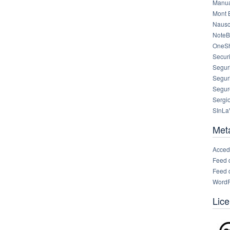
Manua
Mont 
Nausc
NoteB
OneS
Securi
Segur
Segur
Segur
Sergi
SInLa
Met
Acced
Feed 
Feed 
WordP
Lice