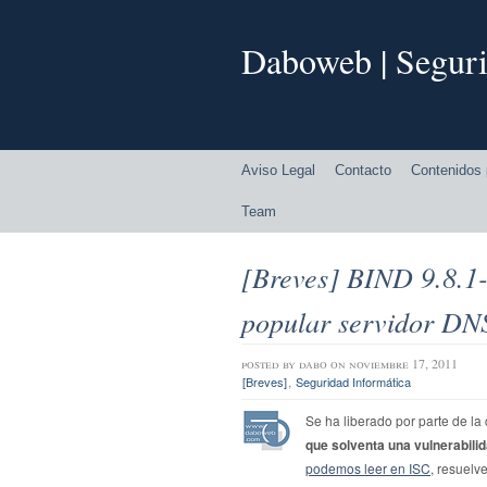
Daboweb | Seguri
Aviso Legal
Contacto
Contenidos 
Team
[Breves] BIND 9.8.1-
popular servidor DN
posted by
dabo
on noviembre 17, 2011
,
[Breves]
Seguridad Informática
Se ha liberado por parte de l
que solventa una vulnerabilid
podemos leer en ISC
, resuelv