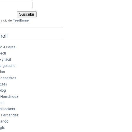
rvicio de
FeedBurner
roll
io J Perez
ectl
 y fácil
Angelucho
ian
 desastres
(.es)
log
 Hernández
dhm
nHackers
 Fernández
eando
gls