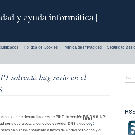
dad y ayuda informática |
publicados
Política de Cookies
Política de Privacidad
Seguridad Bási
P1 solventa bug serio en el
S
RSS
a comunidad de desarrolladores de BIND, la versión
BIND
9.8.1-P1
ad seria
que afecta al conocido
servidor DNS
y que
según
e fallos en su funcionamiento a través de ciertas peticiones y el