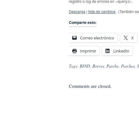
registro o log de errores en «query.c».
Descarga
|
lista de cambios
. (También es
Comparte esto:
Correo electrónico
X
Imprimir
LinkedIn
Tags:
BIND
,
Breves
,
Parche
,
Parches
,
S
Comments are closed.