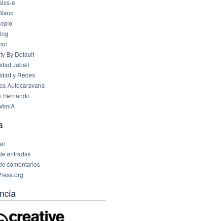
les-e
Blanc
opio
log
hot
ty By Default
idad Jabalí
idad y Redes
os Autocaravana
o Hernando
VeniA
a
er
de entradas
de comentarios
ress.org
ncia