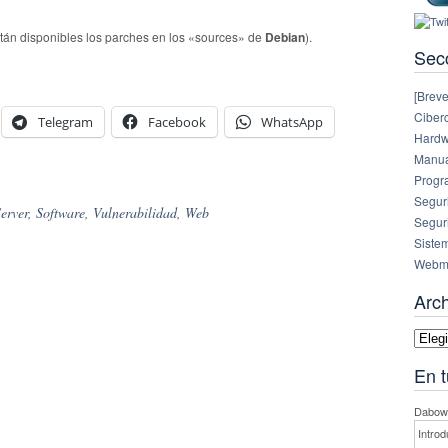
tán disponibles los parches en los «sources» de
Debian
).
Sec
[Breve
Ciberc
Telegram
Facebook
WhatsApp
Hardw
Manual
Progr
Segur
erver
,
Software
,
Vulnerabilidad
,
Web
Segur
Siste
Webm
Arc
Archi
En t
Dabowe
Introd