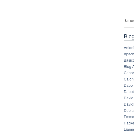
Un se
Blog
Anton
Apach
Básico
Blog 
Cabor
Cajon
Dabo 
Dabob
David
Davi
Debia
Emma
Hack
Liamn