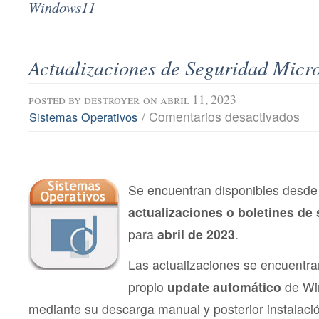
Windows11
Actualizaciones de Seguridad Micro
posted by
destroyer
on abril 11, 2023
en
/
Comentarios desactivados
Sistemas Operativos
Actu
de
Segu
Micro
abril
202
Se encuentran disponibles desde 
actualizaciones o boletines de
para
abril de 2023
.
Las actualizaciones se encuentra
propio
update automático
de Wi
mediante su descarga manual y posterior instalac