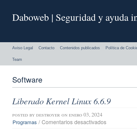
Daboweb | Seguridad y ayuda in
Aviso Legal
Contacto
Contenidos publicados
Política de Cooki
Team
Software
Liberado Kernel Linux 6.6.9
posted by
destroyer
on enero 03, 2024
en
/
Comentarios desactivados
Programas
Liberado
Kernel
Linux