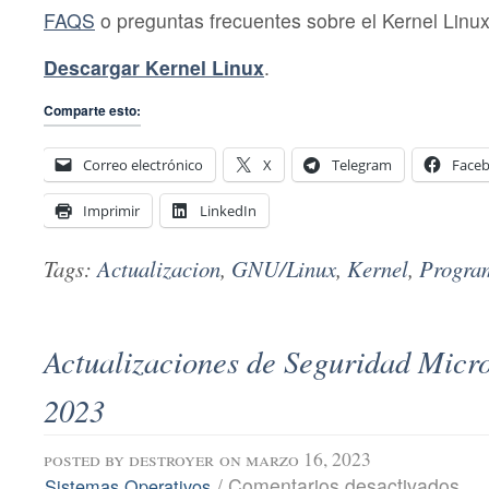
FAQS
o preguntas frecuentes sobre el Kernel Linux
Descargar Kernel Linux
.
Comparte esto:
Correo electrónico
X
Telegram
Face
Imprimir
LinkedIn
Tags:
Actualizacion
,
GNU/Linux
,
Kernel
,
Progra
Actualizaciones de Seguridad Micro
2023
posted by
destroyer
on marzo 16, 2023
en
/
Comentarios desactivados
Sistemas Operativos