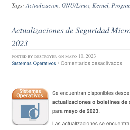
Tags:
Actualizacion
,
GNU/Linux
,
Kernel
,
Progra
Actualizaciones de Seguridad Micr
2023
posted by
destroyer
on mayo 10, 2023
en
/
Comentarios desactivados
Sistemas Operativos
Actu
de
Segu
Micro
may
202
Se encuentran disponibles desde 
actualizaciones o boletines de
para
mayo de 2023
.
Las actualizaciones se encuentra