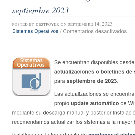
septiembre 2023
posted by
destroyer
on septiembre 14, 2023
en
/
Comentarios desactivados
Sistemas Operativos
Actu
de
Segu
Micro
sept
202
Se encuentran disponibles desde 
actualizaciones o boletines de
para
septiembre de 2023
.
Las actualizaciones se encuentra
propio
update automático
de Wi
mediante su descarga manual y posterior instalac
recomendamos actualizar los sistemas a la mayor 
Insistimos en la importancia de
mantener el siste