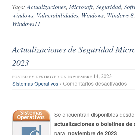
Tags:
Actualizaciones
,
Microsoft
,
Seguridad
,
Soft
windows
,
Vulnerabilidades
,
Windows
,
Windows 8
Windows11
Actualizaciones de Seguridad Micro
2023
posted by
destroyer
on noviembre 14, 2023
en
/
Comentarios desactivados
Sistemas Operativos
Actu
de
Segu
Micro
novi
202
Se encuentran disponibles desde 
actualizaciones o boletines de
para
noviembre de 2023
.