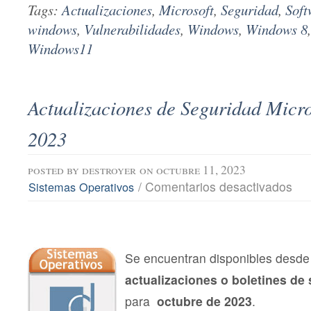
Tags:
Actualizaciones
,
Microsoft
,
Seguridad
,
Soft
windows
,
Vulnerabilidades
,
Windows
,
Windows 8
Windows11
Actualizaciones de Seguridad Micro
2023
posted by
destroyer
on octubre 11, 2023
en
/
Comentarios desactivados
Sistemas Operativos
Actu
de
Segu
Micro
octu
202
Se encuentran disponibles desde 
actualizaciones o boletines de
para
octubre de 2023
.