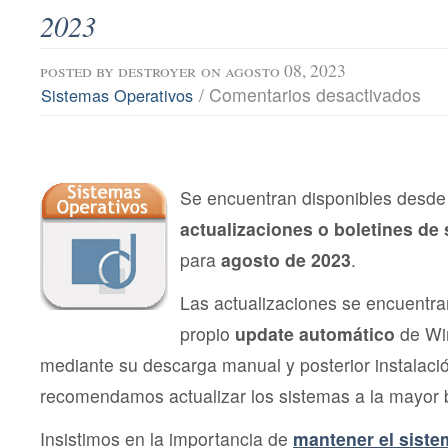
2023
posted by
destroyer
on agosto 08, 2023
en
/
Comentarios desactivados
Sistemas Operativos
Actu
de
Segu
Micro
agos
202
Se encuentran disponibles desde 
actualizaciones o boletines de
para
agosto de 2023
.
Las actualizaciones se encuentra
propio
update automático
de Wi
mediante su descarga manual y posterior instalac
recomendamos actualizar los sistemas a la mayor 
Insistimos en la importancia de
mantener el siste