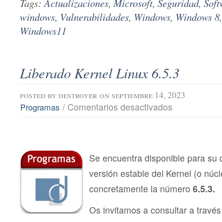
Tags:
Actualizaciones
,
Microsoft
,
Seguridad
,
Soft
windows
,
Vulnerabilidades
,
Windows
,
Windows 8
Windows11
Liberado Kernel Linux 6.5.3
posted by
destroyer
on septiembre 14, 2023
en
/
Comentarios desactivados
Programas
Liberado
Kernel
Linux
6.5.3
Se encuentra disponible para su
versión estable del Kernel (o núc
concretamente la número
6.5.3.
Os invitamos a consultar a través 