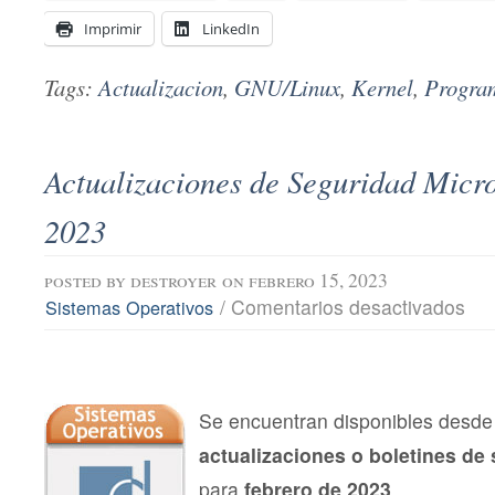
Imprimir
LinkedIn
Tags:
Actualizacion
,
GNU/Linux
,
Kernel
,
Progra
Actualizaciones de Seguridad Micro
2023
posted by
destroyer
on febrero 15, 2023
en
/
Comentarios desactivados
Sistemas Operativos
Actu
de
Segu
Micro
febr
202
Se encuentran disponibles desde 
actualizaciones o boletines de
para
febrero de 2023
.