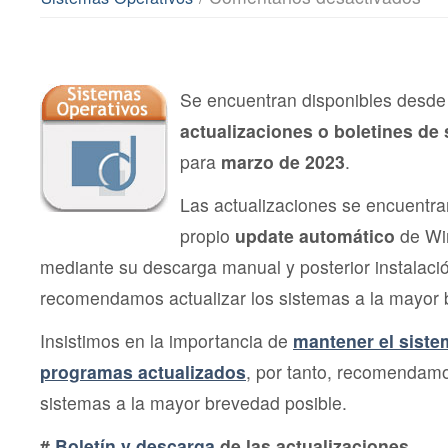
Actu
de
Segu
Micro
marz
202
Se encuentran disponibles desde 
actualizaciones o boletines de
para
marzo de 2023
.
Las actualizaciones se encuentra
propio
update automático
de Wi
mediante su descarga manual y posterior instalac
recomendamos actualizar los sistemas a la mayor 
Insistimos en la importancia de
mantener el siste
programas actualizados
, por tanto, recomendamo
sistemas a la mayor brevedad posible.
#
Boletín y descarga
de las actualizaciones
.