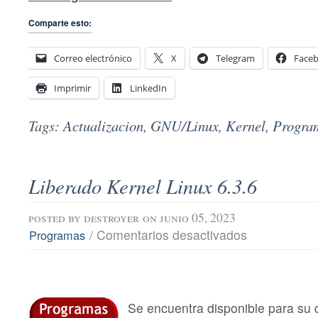
Comparte esto:
Correo electrónico
X
Telegram
Face
Imprimir
LinkedIn
Tags:
Actualizacion
,
GNU/Linux
,
Kernel
,
Progra
Liberado Kernel Linux 6.3.6
posted by
destroyer
on junio 05, 2023
en
/
Comentarios desactivados
Programas
Liberado
Kernel
Linux
6.3.6
Se encuentra disponible para su