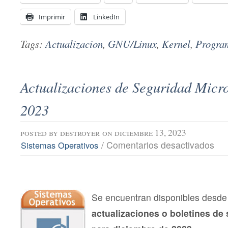
Imprimir
LinkedIn
Tags:
Actualizacion
,
GNU/Linux
,
Kernel
,
Progra
Actualizaciones de Seguridad Micro
2023
posted by
destroyer
on diciembre 13, 2023
en
/
Comentarios desactivados
Sistemas Operativos
Actu
de
Segu
Micro
dici
202
Se encuentran disponibles desde 
actualizaciones o boletines de