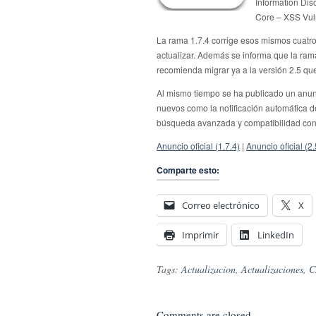
Information Dis
Core – XSS Vul
La rama 1.7.4 corrige esos mismos cuatr
actualizar. Además se informa que la rama
recomienda migrar ya a la versión 2.5 q
Al mismo tiempo se ha publicado un anunc
nuevos como la notificación automática d
búsqueda avanzada y compatibilidad con 
Anuncio oficial (1.7.4)
|
Anuncio oficial (2.
Comparte esto:
Correo electrónico
X
Imprimir
LinkedIn
Tags:
Actualizacion
,
Actualizaciones
,
C
Comments are closed.