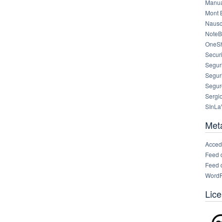
Manua
Mont 
Nausc
NoteB
OneS
Securi
Segur
Segur
Segur
Sergi
SInLa
Met
Acced
Feed 
Feed 
WordP
Lice