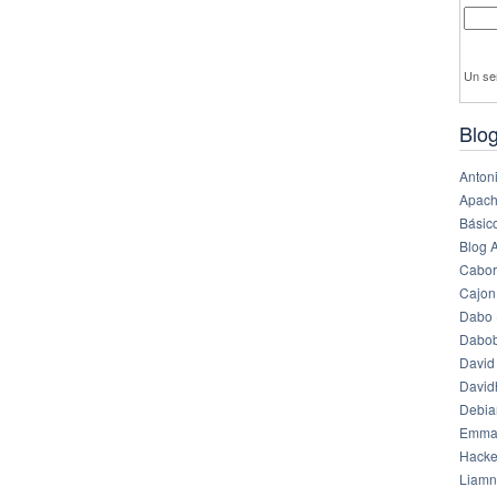
Un se
Blog
Anton
Apach
Básico
Blog 
Cabor
Cajon
Dabo 
Dabob
David
Davi
Debia
Emma
Hack
Liamn