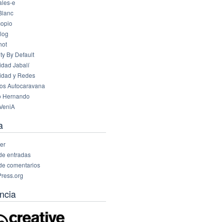
les-e
Blanc
opio
log
hot
ty By Default
idad Jabalí
idad y Redes
os Autocaravana
o Hernando
VeniA
a
er
de entradas
de comentarios
ress.org
ncia