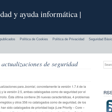
dad y ayuda informática |
publicados
Política de Cookies
Política de Privacidad
Seguridad Bási
 actualizaciones de seguridad
alizaciones para Joomla!, concretamente la versión 1.7.4 de la
RSS
) y la versión 2.5, ambas catalogadas como de seguridad por el
rollo. Ésta última contiene 26 nuevas características, 4 problemas
rregidos y otros 356 no catalogados como de seguridad, de los
 han sido catalogados de prioridad baja (Low Priority – Core –