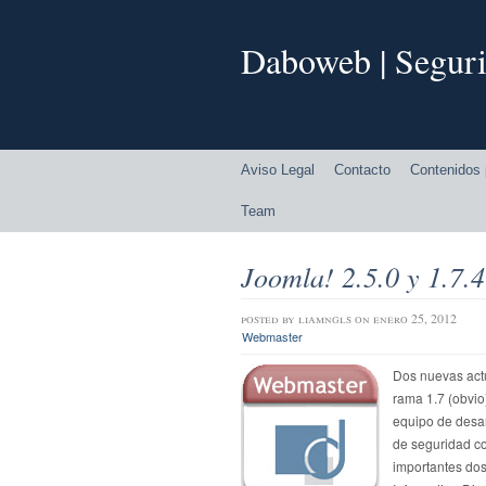
Daboweb | Seguri
Aviso Legal
Contacto
Contenidos 
Team
Joomla! 2.5.0 y 1.7.4
posted by
liamngls
on enero 25, 2012
Webmaster
Dos nuevas actu
rama 1.7 (obvio
equipo de desar
de seguridad co
importantes dos