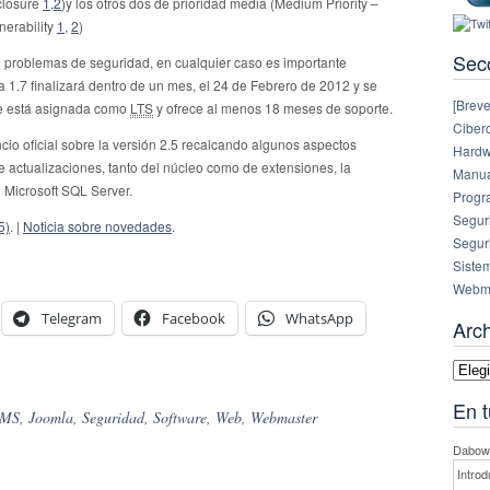
closure
1
,
2
)y los otros dos de prioridad media (Medium Priority –
nerability
1
,
2
)
Sec
o problemas de seguridad, en cualquier caso es importante
 1.7 finalizará dentro de un mes, el 24 de Febrero de 2012 y se
[Breve
ue está asignada como
LTS
y ofrece al menos 18 meses de soporte.
Ciberc
io oficial sobre la versión 2.5 recalcando algunos aspectos
Hardw
e actualizaciones, tanto del núcleo como de extensiones, la
Manual
Microsoft SQL Server.
Progr
Segur
5)
. |
Noticia sobre novedades
.
Segur
Siste
Webm
Telegram
Facebook
WhatsApp
Arc
Archi
En t
MS
,
Joomla
,
Seguridad
,
Software
,
Web
,
Webmaster
Dabowe
Introd