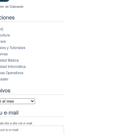
ciones
s]
ultura
are
es y Tutoriales
amas
idad Básica
idad Informática
mas Operativos
aster
hivos
vos
u e-mail
b día a día vía e-mail
uce tu e-mail: