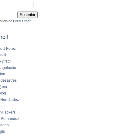
rvicio de
FeedBurner
roll
io J Perez
ectl
 y fácil
Angelucho
ian
 desastres
(.es)
log
 Hernández
dhm
nHackers
 Fernández
eando
gls