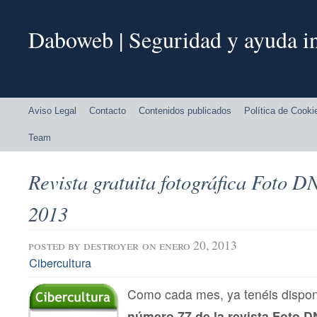
Daboweb | Seguridad y ayuda in
Aviso Legal
Contacto
Contenidos publicados
Política de Cooki
Team
Revista gratuita fotográfica Foto 
2013
posted by
destroyer
on enero 20, 2013
Cibercultura
Como cada mes, ya tenéis dispon
número 77 de la revista Foto 