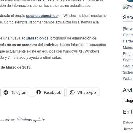
ción de información, etc.
en los sistemas no actualizados.
 desde el propio
update automático
de Windows o bien, mediante
Sec
ón. Como siempre, recomendamos actualizar los sistemas a la
[Breve
Ciberc
ble una nueva
actualización
del programa de
eliminación de
Hardw
ienta
no es un sustituto del antivirus
, busca infecciones causadas
Manual
 que actualmente existe en equipos con Windows XP, Windows
Progr
 y 7 instalado y ayuda a eliminarlas.
Segur
Segur
 de Marzo de 2013.
Siste
Webm
Arc
Telegram
Facebook
WhatsApp
Archi
En t
perativos
,
Windows update
Dabowe
Introd