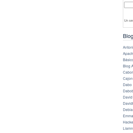
Un se
Blog
Anton
Apach
Básico
Blog 
Cabor
Cajon
Dabo 
Dabob
David
Davi
Debia
Emma
Hack
Liamn