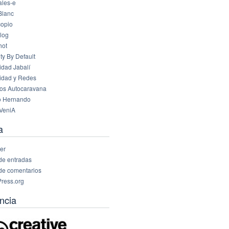
les-e
Blanc
opio
log
hot
ty By Default
idad Jabalí
idad y Redes
os Autocaravana
o Hernando
VeniA
a
er
de entradas
de comentarios
ress.org
ncia