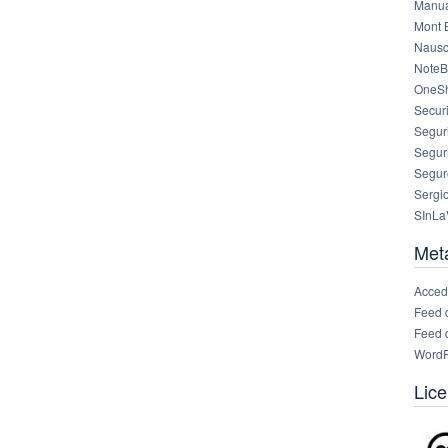
Manua
Mont 
Nausc
NoteB
OneS
Securi
Segur
Segur
Segur
Sergi
SInLa
Met
Acced
Feed 
Feed 
WordP
Lice