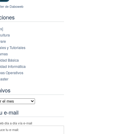
ciones
s]
ultura
are
es y Tutoriales
amas
idad Básica
idad Informática
mas Operativos
aster
hivos
vos
u e-mail
b día a día vía e-mail
uce tu e-mail: