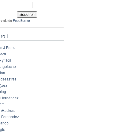
rvicio de
FeedBurner
roll
io J Perez
ectl
 y fácil
Angelucho
ian
 desastres
(.es)
log
 Hernández
dhm
nHackers
 Fernández
eando
gls