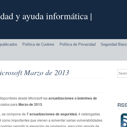
dad y ayuda informática |
publicados
Política de Cookies
Política de Privacidad
Seguridad Bási
icrosoft Marzo de 2013
isponibles desde Microsoft las
actualizaciones o boletines de
RSS
icados para
Marzo de 2013
.
n, se compone de
7 actualizaciones de seguridad,
4 catalogadas
 3 como importantes que vienen a solventar varias vulnerabilidades
 podrían permitir la elevación de privilegios, ejecución remota de