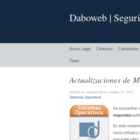
Daboweb | Seguri
Aviso Legal
Contacto
Contenidos 
Team
Actualizaciones de M
posted by
destroyer
on marzo 13, 2013
Sistemas Operativos
Se encuentran d
seguridad
publ
En esta ocasió
como críticas y
que entre otras,