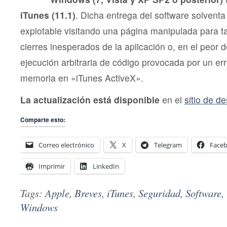
iTunes (11.1)
. Dicha entrega del software solventa
explotable visitando una página manipulada para tal
cierres inesperados de la aplicación o, en el peor d
ejecución arbitraria de código provocada por un er
memoria en «iTunes ActiveX».
La actualización está disponible
en el
sitio de d
Comparte esto:
Correo electrónico
X
Telegram
Face
Imprimir
LinkedIn
Tags:
Apple
,
Breves
,
iTunes
,
Seguridad
,
Software
,
Windows