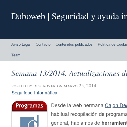
Daboweb | Seguridad y ayuda in
Aviso Legal
Contacto
Contenidos publicados
Política de Cooki
Team
Semana 13/2014. Actualizaciones d
posted by
destroyer
on marzo 25, 2014
Seguridad Informática
Desde la web hermana
Cajon De
habitual recopilación de programa
general, hablamos de
herramien