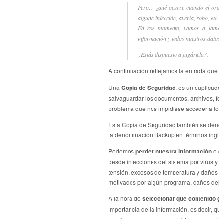
Pero… ¿qué ocurre cuando el orde
alguna infección, avería, robo, etc.
En ese momento, vamos a lamen
información y todos nuestros dato
¿Estás dispuesto a jugártela?.
A continuación reflejamos la entrada qu
Una
Copia de Seguridad
, es un duplica
salvaguardar los documentos, archivos, fo
problema que nos impidiese acceder a los
Esta Copia de Seguridad también se den
la denominación Backup en términos ingl
Podemos
perder nuestra información
o
desde infecciones del sistema por virus y
tensión, excesos de temperatura y daños 
motivados por algún programa, daños del u
A la hora de
seleccionar que contenido 
importancia de la información, es decir, 