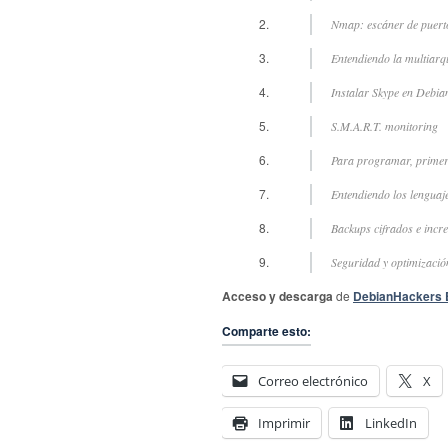
Nmap: escáner de puert
Entendiendo la multiarq
Instalar Skype en Debia
S.M.A.R.T. monitoring
Para programar, primer
Entendiendo los lengua
Backups cifrados e incr
Seguridad y optimizaci
Acceso y descarga
de
DebianHackers 
Comparte esto:
Correo electrónico
X
Imprimir
LinkedIn