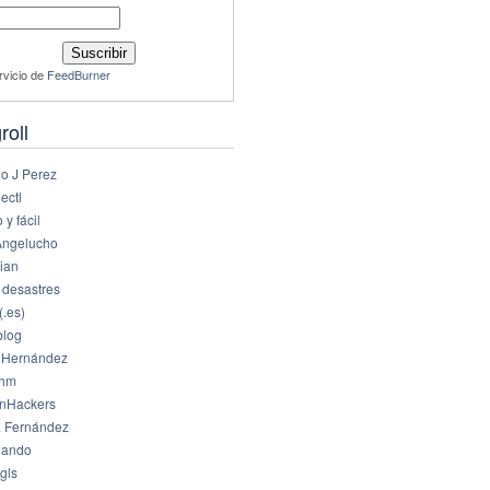
rvicio de
FeedBurner
roll
io J Perez
ectl
 y fácil
Angelucho
ian
 desastres
(.es)
log
 Hernández
dhm
nHackers
 Fernández
eando
gls