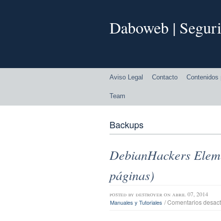
Daboweb | Seguri
Aviso Legal
Contacto
Contenidos 
Team
Backups
DebianHackers Eleme
páginas)
posted by
destroyer
on abril 07, 2014
/
Comentarios desact
Manuales y Tutoriales