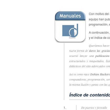
Con motivo del
equipo han pub
programación, e
A continuación,
y el índice de 
Queríamos hacer 
nueva forma de
daros las gracia
ocurrió lanzar una
publicación
estructurados y maquetados, list
didácticos del sitio aderezados c
Así es como nace
Debian Hackers
computadoras, programación, ser
la misma ilusión y ganas con las q
Índice de contenid
De puertos y firewalls