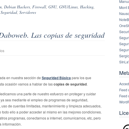
Manua
n
,
Debian Hackers
,
Firewall
,
GNU
,
GNU/Linux
,
Hacking
,
Mont 
,
Seguridad
,
Servidores
Nausc
NoteB
OneS
Securi
 Daboweb. Las copias de seguridad
Segur
Segur
Segur
en
dos
Seguridad
Sergi
básica
SInLa
en
Daboweb.
Met
Las
ada en nuestra sección de
Seguridad Básica
para los que
copias
Acced
sta ocasión vamos a hablar de las
copias de seguridad
.
de
seguridad
Feed 
edicamos una parte de nuestro esfuerzo en proteger y cuidar
Feed 
, ya sea mediante el empleo de programas de seguridad,
WordP
, uso de cuentas limitadas, mantenimiento y limpieza adecuados,
Lice
 todo ello a poder acceder al mismo en las mejores condiciones.
estros programas, conectarnos a internet, comunicarnos, etc, pero
a información.