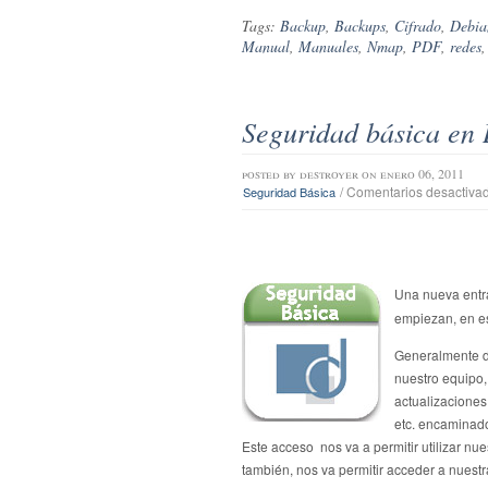
Tags:
Backup
,
Backups
,
Cifrado
,
Debia
Manual
,
Manuales
,
Nmap
,
PDF
,
redes
Seguridad básica en
posted by
destroyer
on enero 06, 2011
/
Comentarios desactiva
Seguridad Básica
Una nueva entr
empiezan, en e
Generalmente d
nuestro equipo
actualizaciones
etc. encaminado
Este acceso nos va a permitir utilizar nu
también, nos va permitir acceder a nuestr