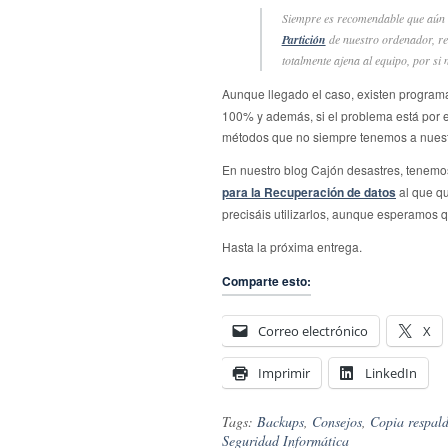
S
iempre es recomendable que aún t
Partición
de nuestro ordenador, r
totalmente ajena al equipo, por si
Aunque llegado el caso, existen progra
100% y además, si el problema está por ej
métodos que no siempre tenemos a nuestr
En nuestro blog Cajón desastres, tenemos
para la Recuperación de datos
al que qu
precisáis utilizarlos, aunque esperamos 
Hasta la próxima entrega.
Comparte esto:
Correo electrónico
X
Imprimir
LinkedIn
Tags:
Backups
,
Consejos
,
Copia respal
Seguridad Informática