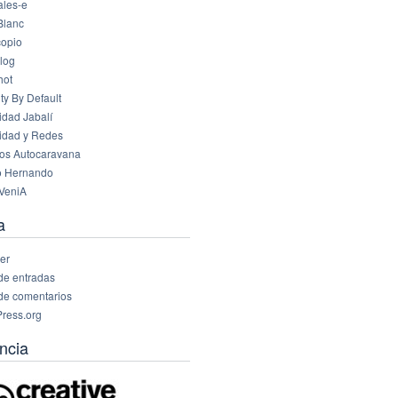
les-e
Blanc
opio
log
hot
ty By Default
idad Jabalí
idad y Redes
os Autocaravana
o Hernando
VeniA
a
er
de entradas
de comentarios
ress.org
ncia