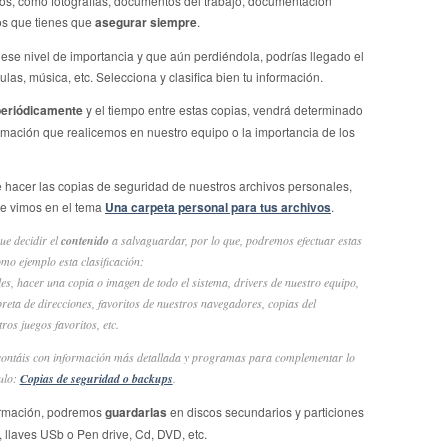
os, como fotografías, documentos del trabajo, documentación
los que tienes que
asegurar siempre
.
 ese nivel de importancia y que aún perdiéndola, podrías llegado el
las, música, etc. Selecciona y clasifica bien tu información.
 periódicamente
y el tiempo entre estas copias, vendrá determinado
mación que realicemos en nuestro equipo o la importancia de los
de hacer las copias de seguridad de nuestros archivos personales,
ue vimos en el tema
Una carpeta personal para tus archivos
.
ue decidir el
contenido
a salvaguardar, por lo que, podremos efectuar estas
mo ejemplo esta clasificación:
s, hacer una copia o imagen de todo el sistema, drivers de nuestro equipo,
breta de direcciones, favoritos de nuestros navegadores, copias del
os juegos favoritos, etc.
contáis con información más detallada y programas para complementar lo
culo:
Copias de seguridad o backups
.
ormación, podremos
guardarlas
en discos secundarios y particiones
 llaves USb o Pen drive, Cd, DVD, etc.