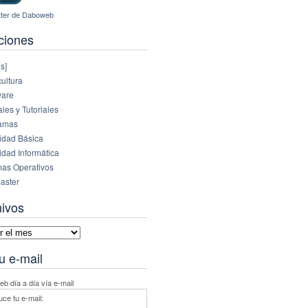
ciones
s]
ultura
are
es y Tutoriales
amas
idad Básica
idad Informática
mas Operativos
aster
hivos
vos
u e-mail
b día a día vía e-mail
uce tu e-mail: