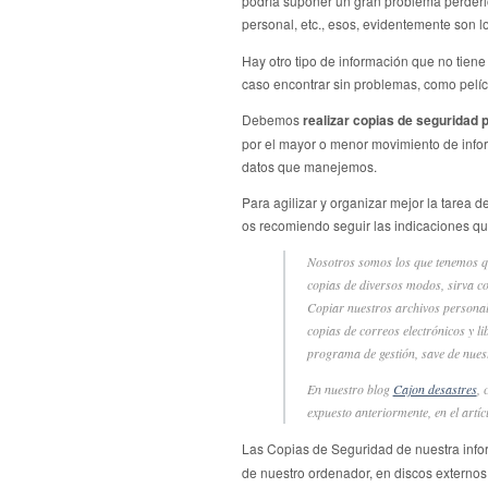
podría suponer un gran problema perderl
personal, etc., esos, evidentemente son 
Hay otro tipo de información que no tiene
caso encontrar sin problemas, como pelícu
Debemos
realizar copias de seguridad
por el mayor o menor movimiento de infor
datos que manejemos.
Para agilizar y organizar mejor la tarea 
os recomiendo seguir las indicaciones q
Nosotros somos los que tenemos q
copias de diversos modos, sirva co
Copiar nuestros archivos personale
copias de correos electrónicos y li
programa de gestión, save de nuestr
En nuestro blog
Cajon desastres
, 
expuesto anteriormente, en el artí
Las Copias de Seguridad de nuestra inf
de nuestro ordenador, en discos externos,