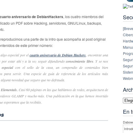
ya
disponible
(PDF,
Sec
cuarto aniversario de DebianHackers
, los cuatro miembros del
56
licado un PDF sobre Hacking, servidores, GNU/Linux, backups,
páginas)
[Breve
tc.
Ciberc
 reproducimos una parte de la intro que acompaña al post original
Hardw
contenidos de este primer número:
Manual
Progr
algo especial por el
cuarto aniversario de Debian Hackers
, encontrar una
Segur
s
por estar ahí y a la vez seguir difundiendo
conocimiento libre
. Y se nos
Segur
 especial
con el sello de la casa, un compendio de contenidos bien
Siste
os para servir. Una especie de guía de referencia de los artículos más
Webm
on alguna novedad que seguro que no defrauda.
Arc
 Elementals.
Casi 60 páginas en las que hablamos de redes, arquitectura de
vidores GLAMP y mucho más. Una publicación en la que hemos invertido
Archi
ue esperamos que la recibáis.
En t
os
Dabowe
Introd