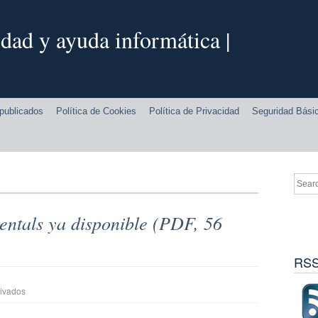
dad y ayuda informática |
publicados
Política de Cookies
Política de Privacidad
Seguridad Bási
ntals ya disponible (PDF, 56
RSS
en
ivados
DebianHackers
Elementals