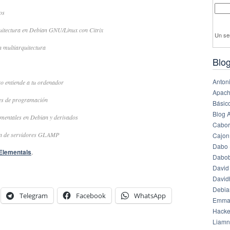
os
uitectura en Debian GNU/Linux con Citrix
Un se
n multiarquitectura
Blog
Anton
o entiende a tu ordenador
Apach
jes de programación
Básico
Blog 
ementales en Debian y derivados
Cabor
ón de servidores GLAMP
Cajon
Dabo 
Elementals
.
Dabob
David
Davi
Debia
Telegram
Facebook
WhatsApp
Emma
Hack
Liamn