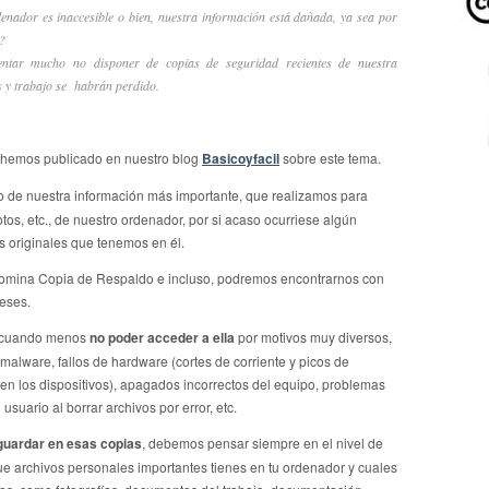
nador es inaccesible o bien, nuestra información está dañada, ya sea por
?
tar mucho no disponer de copias de seguridad recientes de nuestra
s y trabajo se habrán perdido.
e hemos publicado en nuestro blog
Basicoyfacil
sobre este tema.
do de nuestra información más importante, que realizamos para
tos, etc., de nuestro ordenador, por si acaso ocurriese algún
 originales que tenemos en él.
omina Copia de Respaldo e incluso, podremos encontrarnos con
eses.
 cuando menos
no poder acceder a ella
por motivos muy diversos,
 malware, fallos de hardware (cortes de corriente y picos de
en los dispositivos), apagados incorrectos del equipo, problemas
suario al borrar archivos por error, etc.
guardar en esas copias
, debemos pensar siempre en el nivel de
que archivos personales importantes tienes en tu ordenador y cuales