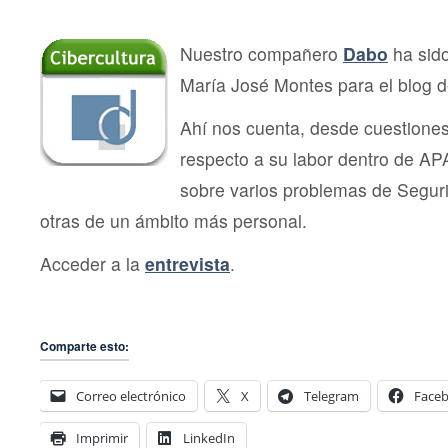
en
el
blog
Nuestro compañero
Dabo
ha sido
de
María José Montes para el blog 
ESET
Ahí nos cuenta, desde cuestiones
respecto a su labor dentro de AP
sobre varios problemas de Segur
otras de un ámbito más personal.
Acceder a la
entrevista
.
Comparte esto:
Correo electrónico
X
Telegram
Face
Imprimir
LinkedIn