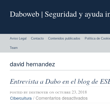
Daboweb | Seguridad y ayuda in
Aviso Legal
Contacto
Contenidos publicados
Política de Cooki
Team
david hernandez
Entrevista a Dabo en el blog de ES
posted by
destroyer
on octubre 23, 2018
en
/
Comentarios desactivados
Cibercultura
Entrevista
a
Dabo