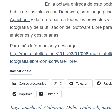
En la octava entrega de este pod
habla de sus inicios con
Daboweb
, para luego pas
Apachectl
y dar un repaso a todos los proyectos y 
fotografía y de la utilización del Software Libre par
imágenes y gestionarlas.
Para más información y descarga:
http://radio.fotolibre.net/2011/03/01/008-radio-fotol
fotografia-libre-con-software-libre/
Comparte esto:
Correo electrónico
X
Telegram
Face
Imprimir
LinkedIn
Tags:
apachectl
,
Caborian
,
Dabo
,
Daboweb
,
davi