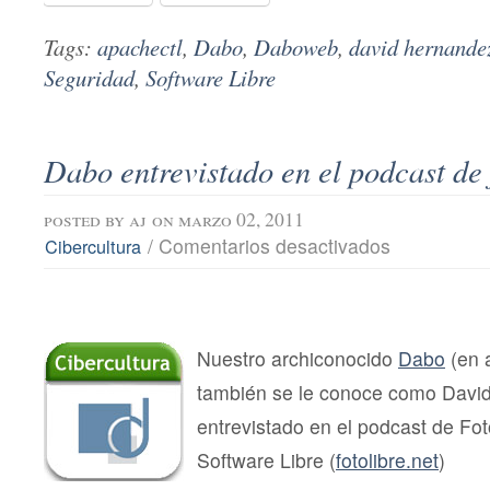
Tags:
apachectl
,
Dabo
,
Daboweb
,
david hernande
Seguridad
,
Software Libre
Dabo entrevistado en el podcast de 
posted by
aj
on marzo 02, 2011
en
/
Comentarios desactivados
Cibercultura
Dabo
entrevistado
en
el
podcast
de
Nuestro archiconocido
Dabo
(en 
fotolibre.net
también se le conoce como Davi
entrevistado en el podcast de Fot
Software Libre (
fotolibre.net
)