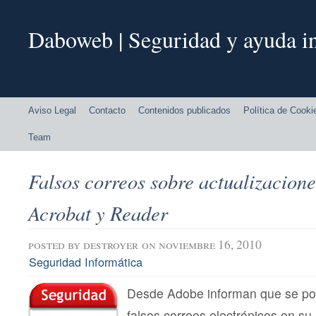
Daboweb | Seguridad y ayuda in
Aviso Legal
Contacto
Contenidos publicados
Política de Cooki
Team
Falsos correos sobre actualizacion
Acrobat y Reader
posted by
destroyer
on noviembre 16, 2010
Seguridad Informática
Desde Adobe informan que se pod
falsos correos electrónicos en s