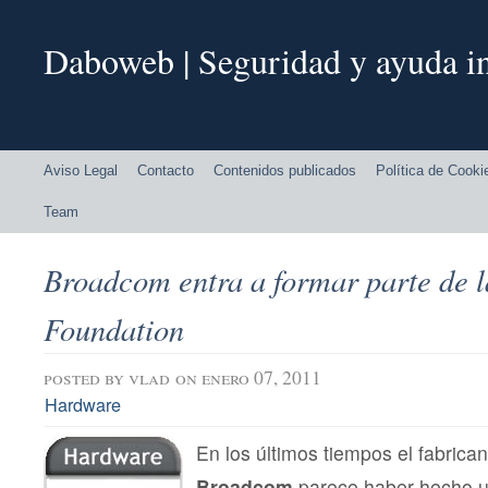
Daboweb | Seguridad y ayuda in
Aviso Legal
Contacto
Contenidos publicados
Política de Cooki
Team
Broadcom entra a formar parte de l
Foundation
posted by
vlad
on enero 07, 2011
Hardware
En los últimos tiempos el fabrica
Broadcom
parece haber hecho un