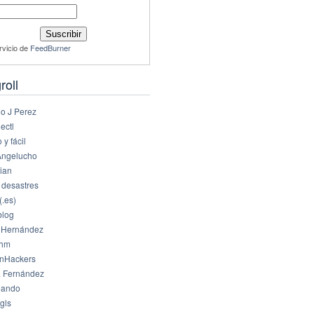
rvicio de
FeedBurner
roll
io J Perez
ectl
 y fácil
Angelucho
ian
 desastres
(.es)
log
 Hernández
dhm
nHackers
 Fernández
eando
gls