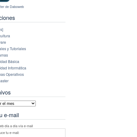
ciones
s]
ultura
are
es y Tutoriales
amas
idad Básica
idad Informática
mas Operativos
aster
hivos
vos
u e-mail
b día a día vía e-mail
uce tu e-mail: