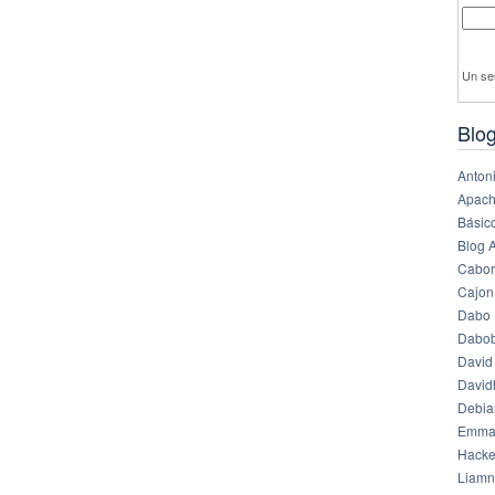
Un se
Blog
Anton
Apach
Básico
Blog 
Cabor
Cajon
Dabo 
Dabob
David
Davi
Debia
Emma
Hack
Liamn