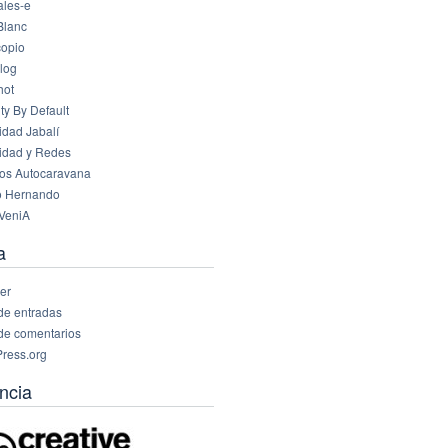
les-e
Blanc
opio
log
hot
ty By Default
idad Jabalí
idad y Redes
os Autocaravana
o Hernando
VeniA
a
er
de entradas
de comentarios
ress.org
ncia