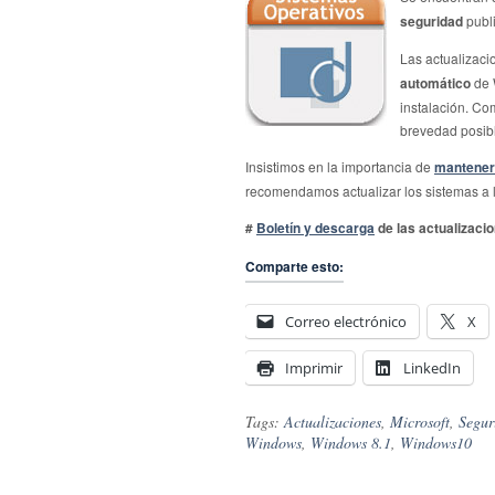
seguridad
publ
Las actualizaci
automático
de 
instalación. Co
brevedad posib
Insistimos en la importancia de
mantener 
recomendamos actualizar los sistemas a 
#
Boletín y descarga
de las actualizaci
Comparte esto:
Correo electrónico
X
Imprimir
LinkedIn
Tags:
Actualizaciones
,
Microsoft
,
Segur
Windows
,
Windows 8.1
,
Windows10