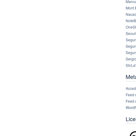
Manua
Mont 
Nausc
NoteB
OneS
Securi
Segur
Segur
Segur
Sergi
SInLa
Met
Acced
Feed 
Feed 
WordP
Lice