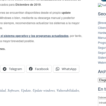
icados para
Diciembre de 2019
.
Sec
ones se encuentran disponibles desde el propio
update
Windows o bien, mediante su descarga manual y posterior
[Breve
mo siempre, recomendamos actualizar los sistemas a la mayor
Ciberc
le.
Hardw
el sistema operativo y los programas actualizados
, por tanto,
Manual
la mayor brevedad posible.
Progr
Segur
ones.
Segur
Siste
Webm
Telegram
Facebook
WhatsApp
Arc
Archi
En t
idad
,
Software
,
Update
,
Update windows
,
Vulnerabilidades
,
Dabowe
Introd