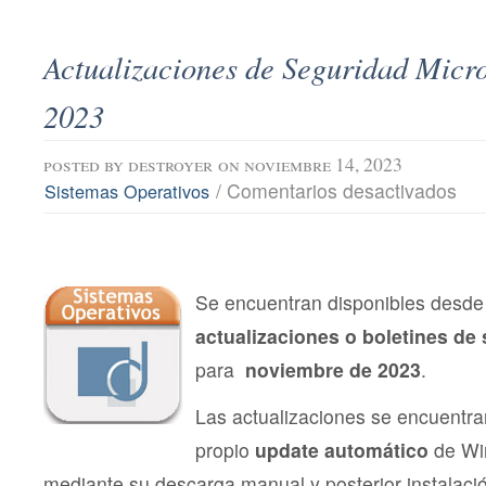
Actualizaciones de Seguridad Micro
2023
posted by
destroyer
on noviembre 14, 2023
en
/
Comentarios desactivados
Sistemas Operativos
Actu
de
Segu
Micro
novi
202
Se encuentran disponibles desde 
actualizaciones o boletines de
para
noviembre de 2023
.
Las actualizaciones se encuentra
propio
update automático
de Wi
mediante su descarga manual y posterior instalac