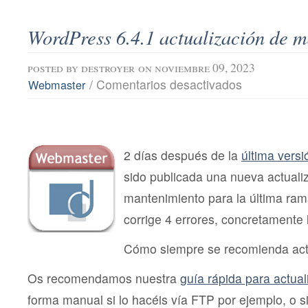
WordPress 6.4.1 actualización de 
posted by
destroyer
on noviembre 09, 2023
en
/
Comentarios desactivados
Webmaster
WordPress
6.4.1
actualización
de
mantenimiento
2 días después de la
última versi
sido publicada una nueva actuali
mantenimiento para la última ra
corrige 4 errores, concretamente l
Cómo siempre se recomienda actu
Os recomendamos nuestra
guía rápida para actua
forma manual si lo hacéis vía FTP por ejemplo, o si