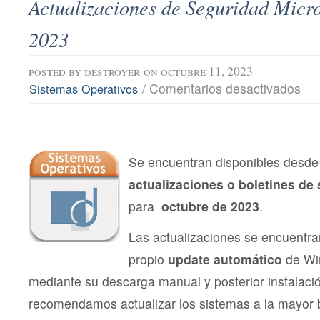
Actualizaciones de Seguridad Micro
2023
posted by
destroyer
on octubre 11, 2023
en
/
Comentarios desactivados
Sistemas Operativos
Actu
de
Segu
Micro
octu
202
Se encuentran disponibles desde 
actualizaciones o boletines de
para
octubre de 2023
.
Las actualizaciones se encuentra
propio
update automático
de Wi
mediante su descarga manual y posterior instalac
recomendamos actualizar los sistemas a la mayor 