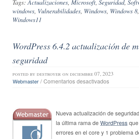
Tags:
Actualizaciones
,
Microsoft
,
Seguridad
,
Soft
windows
,
Vulnerabilidades
,
Windows
,
Windows 8
Windows11
WordPress 6.4.2 actualización de m
seguridad
posted by
destroyer
on diciembre 07, 2023
en
/
Comentarios desactivados
Webmaster
WordPress
6.4.2
actualización
de
mantenimiento
y
Nueva actualización de segurida
seguridad
la última rama de
WordPress
que 
errores en el core y 1 problema d