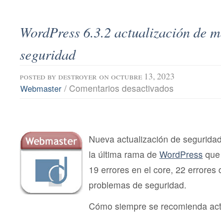
WordPress 6.3.2 actualización de m
seguridad
posted by
destroyer
on octubre 13, 2023
en
/
Comentarios desactivados
Webmaster
WordPress
6.3.2
actualización
de
mantenimiento
y
Nueva actualización de segurida
seguridad
la última rama de
WordPress
que 
19 errores en el core, 22 errores d
problemas de seguridad.
Cómo siempre se recomienda actu