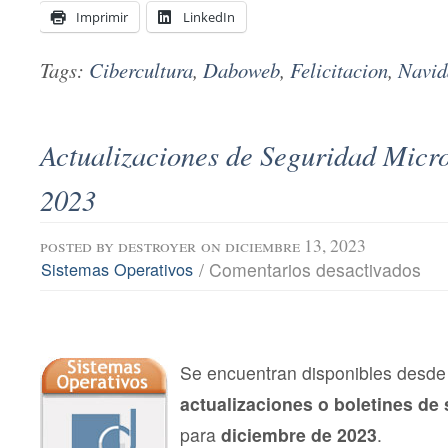
Imprimir
LinkedIn
Tags:
Cibercultura
,
Daboweb
,
Felicitacion
,
Navid
Actualizaciones de Seguridad Micro
2023
posted by
destroyer
on diciembre 13, 2023
en
/
Comentarios desactivados
Sistemas Operativos
Actu
de
Segu
Micro
dici
202
Se encuentran disponibles desde 
actualizaciones o boletines de
para
diciembre de 2023
.