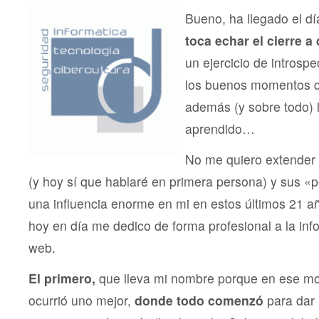
años
de
Bueno, ha llegado el dí
Hacking,
toca echar el cierre 
Comunidad
y
un ejercicio de introsp
Generosidad
y
los buenos momentos q
hasta
siempre
además (y sobre todo) 
-;)
aprendido…
No me quiero extender 
(y hoy sí que hablaré en primera persona) y sus «
una influencia enorme en mi en estos últimos 21 añ
hoy en día me dedico de forma profesional a la inf
web.
El primero,
que lleva mi nombre porque en ese m
ocurrió uno mejor,
donde todo comenzó
para dar 