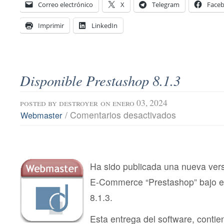
Correo electrónico
X
Telegram
Face
Imprimir
LinkedIn
Disponible Prestashop 8.1.3
posted by
destroyer
on enero 03, 2024
en
/
Comentarios desactivados
Webmaster
Disponible
Prestashop
8.1.3
Ha sido publicada una nueva vers
E-Commerce “Prestashop” bajo e
8.1.3.
Esta entrega del software, contie