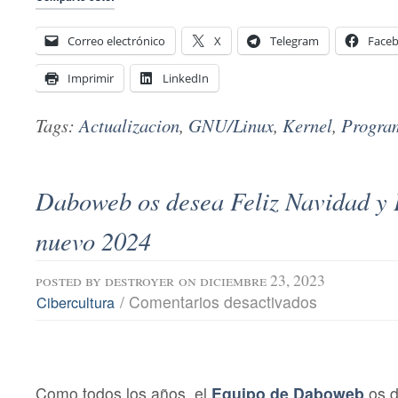
Correo electrónico
X
Telegram
Face
Imprimir
LinkedIn
Tags:
Actualizacion
,
GNU/Linux
,
Kernel
,
Progra
Daboweb os desea Feliz Navidad y
nuevo 2024
posted by
destroyer
on diciembre 23, 2023
en
/
Comentarios desactivados
Cibercultura
Daboweb
os
desea
Feliz
Navidad
y
Como todos los años, el
Equipo de Daboweb
os d