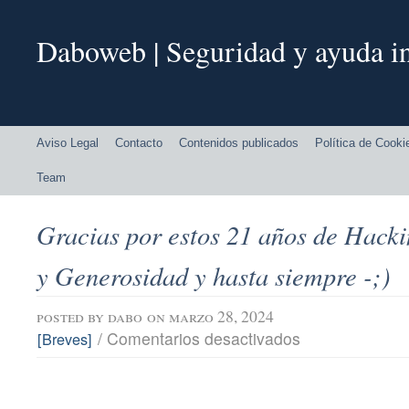
Daboweb | Seguridad y ayuda in
Aviso Legal
Contacto
Contenidos publicados
Política de Cooki
Team
Gracias por estos 21 años de Hack
y Generosidad y hasta siempre -;)
posted by
dabo
on marzo 28, 2024
en
/
Comentarios desactivados
[Breves]
Gracias
por
estos
21