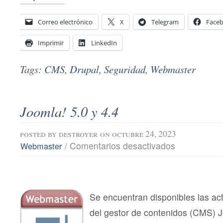
Correo electrónico
X
Telegram
Face
Imprimir
LinkedIn
Tags:
CMS
,
Drupal
,
Seguridad
,
Webmaster
Joomla! 5.0 y 4.4
posted by
destroyer
on octubre 24, 2023
en
/
Comentarios desactivados
Webmaster
Joomla!
5.0
y
4.4
Se encuentran disponibles las act
del gestor de contenidos (CMS) 