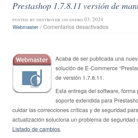
Prestashop 1.7.8.11 versión de man
posted by
destroyer
on enero 03, 2024
en
/
Comentarios desactivados
Webmaster
Prestashop
1.7.8.11
versión
de
mantenimiento
Acaba de ser publicada una nueva
solución de E-Commerce “Presta
de versión 1.7.8.11.
Esta entrega del software, forma p
soporte extendida para Prestasho
cuidar las correcciones críticas y de seguridad para
actualización soluciona un problema de seguridad 
Listado de cambios
.