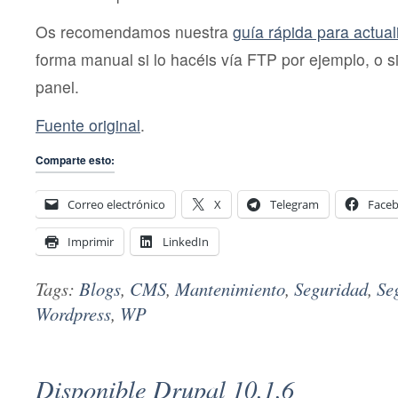
Os recomendamos nuestra
guía rápida para actua
forma manual si lo hacéis vía FTP por ejemplo, o si
panel.
Fuente original
.
Comparte esto:
Correo electrónico
X
Telegram
Face
Imprimir
LinkedIn
Tags:
Blogs
,
CMS
,
Mantenimiento
,
Seguridad
,
Se
Wordpress
,
WP
Disponible Drupal 10.1.6