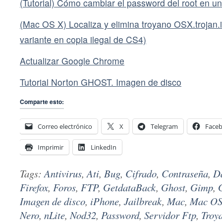
(Tutorial) Cómo cambiar el password del root en u
(Mac OS X) Localiza y elimina troyano OSX.trojan.i
variante en copia ilegal de CS4)
Actualizar Google Chrome
Tutorial Norton GHOST. Imagen de disco
Comparte esto:
Correo electrónico
X
Telegram
Face
Imprimir
LinkedIn
Tags:
Antivirus
,
Ati
,
Bug
,
Cifrado
,
Contraseña
,
D
Firefox
,
Foros
,
FTP
,
GetdataBack
,
Ghost
,
Gimp
,
Imagen de disco
,
iPhone
,
Jailbreak
,
Mac
,
Mac OS
Nero
,
nLite
,
Nod32
,
Password
,
Servidor Ftp
,
Troy