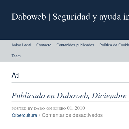
Daboweb | Seguridad y ayuda in
Aviso Legal
Contacto
Contenidos publicados
Política de Cooki
Team
Ati
Publicado en Daboweb, Diciembre 
posted by
dabo
on enero 01, 2010
en
/
Comentarios desactivados
Cibercultura
Publicado
en
Daboweb,