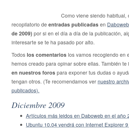
Diciembre
de
2009
Como viene siendo habitual,
recopilatorio de
entradas publicadas
en
Daboweb
de 2009)
por si en el día a día de la publicación, 
interesarte se te ha pasado por alto.
Todos
los comentarios
los vamos recogiendo en 
hemos creado para opinar sobre ellas. También te
en nuestros foros
para exponer tus dudas o ayuda
tengan otros. (Te recomendamos ver
nuestro archi
publicados).
Diciembre 2009
Artículos más leidos en Daboweb en el año 
Ubuntu 10.04 vendrá con Internet Explorer 9 i