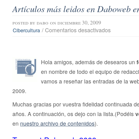
Artículos más leidos en Daboweb en
posted by
dabo
on diciembre 30, 2009
en
/
Comentarios desactivados
Cibercultura
Artículos
más
leidos
en
Daboweb
en
Hola amigos, además de desearos un
f
el
en nombre de todo el equipo de redac
año
2009.
vamos a reseñar las entradas de la we
2009.
Muchas gracias por vuestra fidelidad continuada 
años. A continuación, os dejo con la lista.(Podéis
v
en
nuestro archivo de contenidos
).