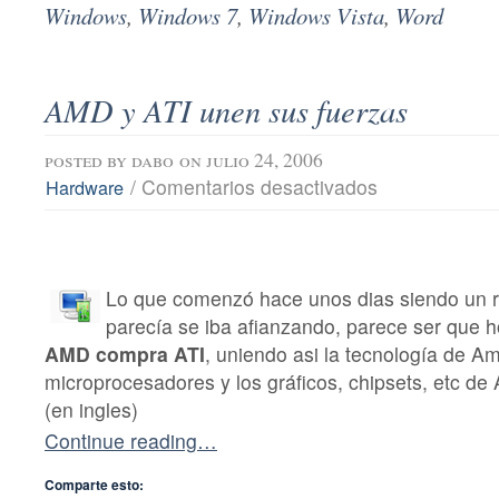
Windows
,
Windows 7
,
Windows Vista
,
Word
AMD y ATI unen sus fuerzas
posted by
dabo
on julio 24, 2006
en
/
Comentarios desactivados
Hardware
AMD
y
ATI
unen
sus
Lo que comenzó hace unos dias siendo un 
fuerzas
parecía se iba afianzando, parece ser que ho
AMD compra ATI
, uniendo asi la tecnología de A
microprocesadores y los gráficos, chipsets, etc de 
(en ingles)
Continue reading…
Comparte esto: