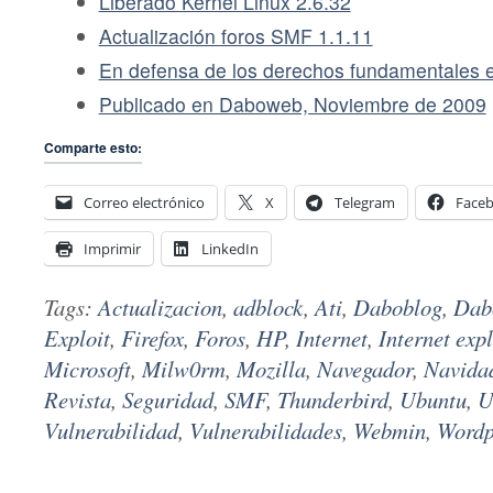
Liberado Kernel Linux 2.6.32
Actualización foros SMF 1.1.11
En defensa de los derechos fundamentales e
Publicado en Daboweb, Noviembre de 2009
Comparte esto:
Correo electrónico
X
Telegram
Face
Imprimir
LinkedIn
Tags:
Actualizacion
,
adblock
,
Ati
,
Daboblog
,
Dab
Exploit
,
Firefox
,
Foros
,
HP
,
Internet
,
Internet exp
Microsoft
,
Milw0rm
,
Mozilla
,
Navegador
,
Navida
Revista
,
Seguridad
,
SMF
,
Thunderbird
,
Ubuntu
,
U
Vulnerabilidad
,
Vulnerabilidades
,
Webmin
,
Wordp