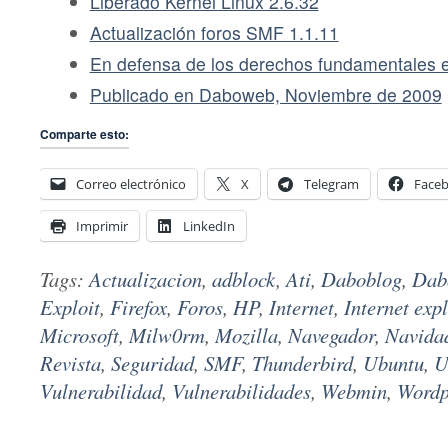
Liberado Kernel Linux 2.6.32
Actualización foros SMF 1.1.11
En defensa de los derechos fundamentales e
Publicado en Daboweb, Noviembre de 2009
Comparte esto:
Correo electrónico
X
Telegram
Face
Imprimir
LinkedIn
Tags:
Actualizacion
,
adblock
,
Ati
,
Daboblog
,
Dab
Exploit
,
Firefox
,
Foros
,
HP
,
Internet
,
Internet exp
Microsoft
,
Milw0rm
,
Mozilla
,
Navegador
,
Navida
Revista
,
Seguridad
,
SMF
,
Thunderbird
,
Ubuntu
,
U
Vulnerabilidad
,
Vulnerabilidades
,
Webmin
,
Wordp