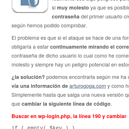
si
muy molesto
ya que es posib
contraseña
del primer usuario 
según hemos podido comprobar.
El problema es que si el ataque se hace de una fo
obligaría a estar
continuamente mirando el corr
contraseña de dicho usuario lo cual como he com
molesto y siempre hay un peligro potencial en esto
¿la solución?
podemos encontrarla según me ha 
vía una información de
arturogoga.com
y como he
Simplemente hasta que salga una nueva versión que
que
cambiar la siguiente línea de código
.
Buscar en wp-login.php, la línea 190
y cambiar
if ( empty( $key ) )