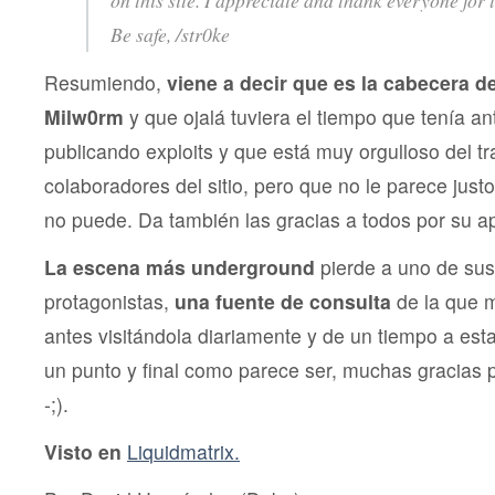
on this site. I appreciate and thank everyone for t
Be safe, /str0ke
Resumiendo,
viene a decir que es la cabecera d
Milw0rm
y que ojalá tuviera el tiempo que tenía an
publicando exploits y que está muy orgulloso del tr
colaboradores del sitio, pero que no le parece justo
no puede. Da también las gracias a todos por su a
La escena más underground
pierde a uno de sus
protagonistas,
una fuente de consulta
de la que 
antes visitándola diariamente y de un tiempo a est
un punto y final como parece ser, muchas gracias 
-;).
Visto en
Liquidmatrix.