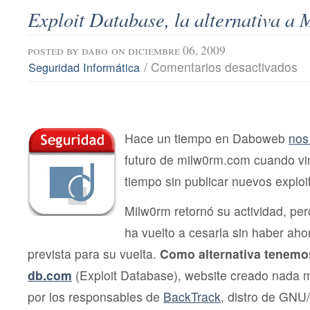
Exploit Database, la alternativa a
posted by
dabo
on diciembre 06, 2009
en
/
Comentarios desactivados
Seguridad Informática
Exp
Dat
la
alt
a
Mil
Hace un tiempo en Daboweb
nos
futuro de milw0rm.com cuando vi
tiempo sin publicar nuevos exploi
Milw0rm retornó su actividad, pe
ha vuelto a cesarla sin haber ah
prevista para su vuelta.
Como alternativa tenemo
db.com
(Exploit Database), website creado nada
por los responsables de
BackTrack
, distro de GNU/