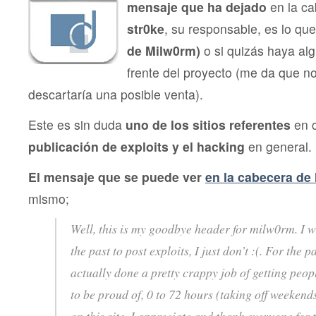
mensaje que ha dejado
en la ca
un
punto
str0ke
, su responsable, es lo qu
y
seguido?
de Milw0rm)
o si quizás haya al
frente del proyecto (me da que n
descartaría una posible venta).
Este es sin duda
uno de los sitios referentes
en c
publicación de exploits y el hacking
en general.
El mensaje que se puede ver
en la cabecera de
mismo;
Well, this is my goodbye header for milw0rm. I wi
the past to post exploits, I just don’t :(. For the 
actually done a pretty crappy job of getting peop
to be proud of, 0 to 72 hours (taking off weekends)