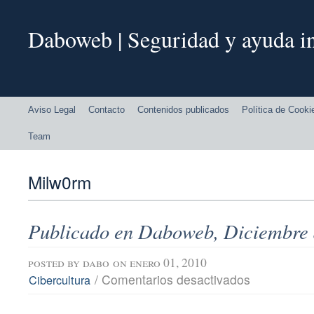
Daboweb | Seguridad y ayuda in
Aviso Legal
Contacto
Contenidos publicados
Política de Cooki
Team
Milw0rm
Publicado en Daboweb, Diciembre 
posted by
dabo
on enero 01, 2010
en
/
Comentarios desactivados
Cibercultura
Publicado
en
Daboweb,