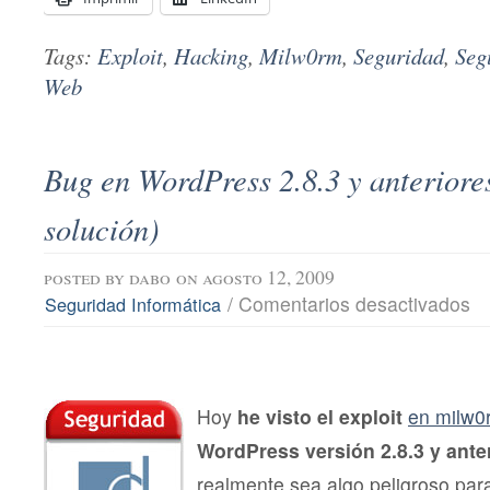
Tags:
Exploit
,
Hacking
,
Milw0rm
,
Seguridad
,
Seg
Web
Bug en WordPress 2.8.3 y anteriores
solución)
posted by
dabo
on agosto 12, 2009
en
/
Comentarios desactivados
Seguridad Informática
Bu
en
Wo
2.8
y
ant
Hoy
he visto el exploit
en milw0
(in
WordPress versión 2.8.3 y ante
y
sol
realmente sea algo peligroso par