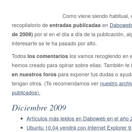
Diciembre
de
2009
Como viene siendo habitual,
recopilatorio de
entradas publicadas
en
Daboweb
de 2009)
por si en el día a día de la publicación, 
interesarte se te ha pasado por alto.
Todos
los comentarios
los vamos recogiendo en 
hemos creado para opinar sobre ellas. También te
en nuestros foros
para exponer tus dudas o ayuda
tengan otros. (Te recomendamos ver
nuestro archi
publicados).
Diciembre 2009
Artículos más leidos en Daboweb en el año 
Ubuntu 10.04 vendrá con Internet Explorer 9 i