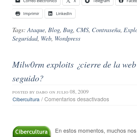
Correo electrónico
X
Telegram
Face
Imprimir
LinkedIn
Tags:
Ataque
,
Blog
,
Bug
,
CMS
,
Contraseña
,
Explo
Seguridad
,
Web
,
Wordpress
Milw0rm exploits ¿cierre de la web
seguido?
posted by
dabo
on julio 08, 2009
en
/
Comentarios desactivados
Cibercultura
Milw0rm
exploits
¿cierre
de
la
web
En estos momentos, muchos nos
o